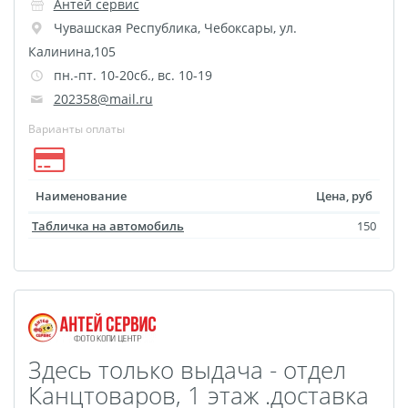
Антей сервис
Игрушки с фото
Чувашская Республика
,
Чебоксары
,
ул.
DTF-печать
Калинина,105
Гирлянды с фото
пн.-пт. 10-20сб., вс. 10-19
Календарь магнитный
202358@mail.ru
Термокружки
Термосы
Варианты оплаты
Грамоты
Дипломы
Благодарности
Наименование
Цена, руб
Листовки
Флаеры
Сертификаты
Табличка на автомобиль
150
Здесь только выдача - отдел
Канцтоваров, 1 этаж .доставка