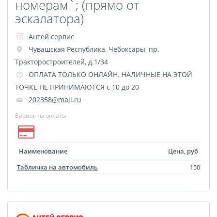
номерам`; (прямо от
Майки с символикой
эскалатора)
Беларусь
TEST
Антей сервис
Фото на холсте с
Чувашская Республика
,
Чебоксары
,
пр.
подрамником
Тракторостроителей, д.1/34
ОПЛАТА ТОЛЬКО ОНЛАЙН. НАЛИЧНЫЕ НА ЭТОЙ
Картины на холсте
ТОЧКЕ НЕ ПРИНИМАЮТСЯ с 10 до 20
Оживающее письмо от
202358@mail.ru
деда Мороза
Варианты оплаты
Елочный шар с
оживающей фотограф
Оживающие
Наименование
Цена, руб
подарочные наборы
Табличка на автомобиль
150
Календарь плакат
оживающий
Календарь перекидной
оживающий