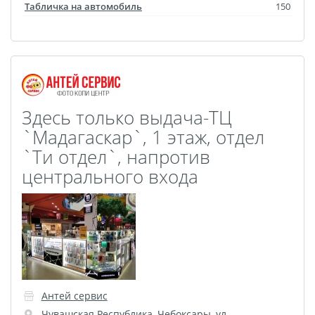
Оживающий магнит
Табличка на автомобиль
150
Оживающий холст
Оживающая кружка
Оживающий брелок
Оживающая подушка
Оживающая детская
Здесь только выдача-ТЦ
метрика
`Мадагаскар`, 1 этаж, отдел
Оживающая открытка
`Tи отдел`, напротив
Оживающий
центрального входа
фотоколлаж
Оживающий
бессмертный полк
Оживающие грамоты
Оживающий пазл
Оживающий фотокубик
Антей сервис
Оживающая тарелка
Чувашская Республика
,
Чебоксары
,
ул.