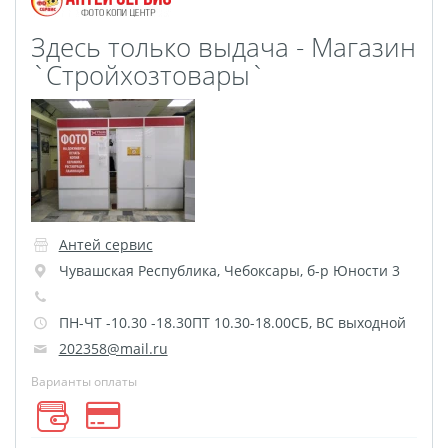
Фотоколлаж
Визитки
Здесь только выдача - Магазин
Календарь перекидной
`Стройхозтовары`
Календарь настольный
домик
Календари настенные с
блоком
Елочный шарик
(новогод. игрушки)
Календарь карманный
Антей сервис
Чувашская Республика
,
Чебоксары
,
б-р Юности 3
Письмо от Деда Мороза
Таблички на
ПН-ЧТ -10.30 -18.30ПТ 10.30-18.00СБ, ВС выходной
автомобиль
202358@mail.ru
Номер на коляску
Варианты оплаты
Конверты
Пластиковые карты
Флаги