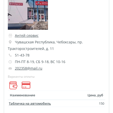
Листовая печать
Плакат мечты
Фотогравировка
Табличка Instagram
Детская метрика
Антей сервис
Валентинки
Чувашская Республика
,
Чебоксары
,
пр.
Коробки для кружек
Тракторостроителей, д. 11
Коробки для тарелок
51-43-78
Коробки для футболок
ПН-ПТ 8-19, СБ 9-18, ВС 10-16
Коробки для пазлов
202358@mail.ru
Сумки подарочные
Варианты оплаты
Фото на дереве
Светильник с фото
Наименование
Цена, руб
Косметичка
Детские футболки
Табличка на автомобиль
150
Этикетки на бутылку