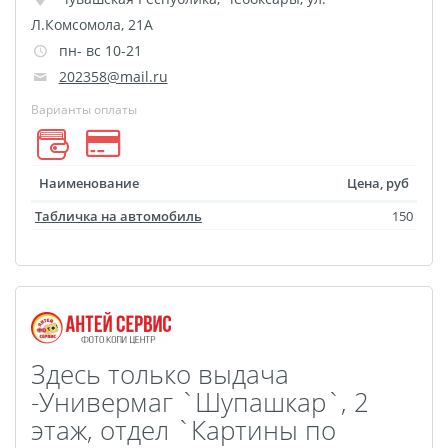
Оживающий дневник
Л.Комсомола, 21А
пн- вс 10-21
Фото на документы
202358@mail.ru
онлайн
Варианты оплаты
Раскраски
Печать документов
Печати, штампы и
Наименование
Цена, руб
факсимиле В РАЗ
Табличка на автомобиль
150
Печать чертежей
Круглые стикеры
Прямоугольные
стикеры
Фигурные стикеры
Здесь только выдача
Стикерпаки
-Универмаг `Шупашкар`, 2
Оживающий торт
этаж, отдел `Картины по
Загрузка видео для AR