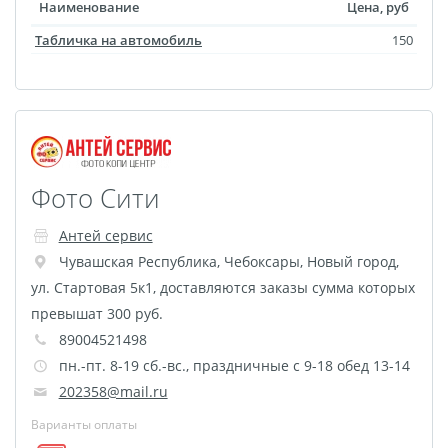
Наименование
Цена, руб
Футляр для CD/DVD
Табличка на автомобиль
150
Костеры
Зеркала
Фотокамни
Фотооткрытка
Грамоты и дипломы
Прикольные принты
Фото Сити
Фотокристаллы
УФ печать на чехлах
Антей сервис
Открытки и
Чувашская Республика
,
Чебоксары
,
Новый город,
ул. Стартовая 5к1, доставляются заказы сумма которых
приглашения
превышат 300 руб.
Рамки и шары водяные
89004521498
Фотокарточки
пн.-пт. 8-19 сб.-вс., праздничные с 9-18 обед 13-14
Домовые таблички
202358@mail.ru
Наклейки и стикеры
Варианты оплаты
Альбом брелок