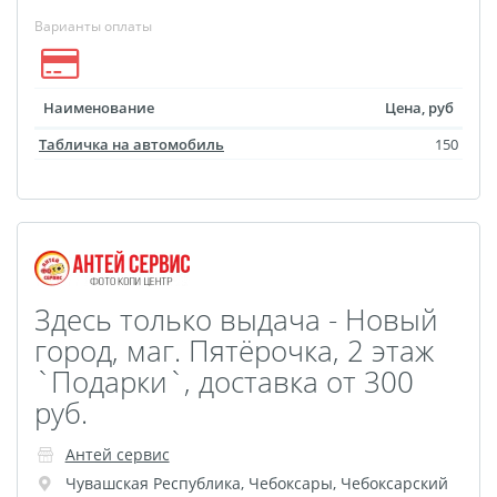
Брошюры и каталоги
Варианты оплаты
Меню для баров и
ресторанов
Плакаты и постеры
Наименование
Цена, руб
Печать на баннере,
Табличка на автомобиль
150
сетке
Печать на пленке,
наклейки
Печать на бэклите
Печать на холсте
Здесь только выдача - Новый
Оформление картин
город, маг. Пятёрочка, 2 этаж
Папки
`Подарки`, доставка от 300
Печать подарочных
руб.
сертификатов
Холст-Декор на
Антей сервис
Чувашская Республика
,
Чебоксары
,
Чебоксарский
подрамнике