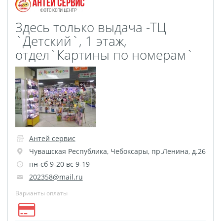
Оживающие визитки
Здесь только выдача -ТЦ
Календарь отрывной
`Детский`, 1 этаж,
оживающий
отдел`Картины по номерам`
Фотокнига 56
Spotify Glass
ДЕМО ДЕМО
Рекламные конструкции
Обложки для авто
документов
Антей сервис
Дизайн фотокниг
Чувашская Республика
,
Чебоксары
,
пр.Ленина, д.26
Фото на носках
пн-сб 9-20 вс 9-19
Таблички на дверь
202358@mail.ru
Сертификат
Варианты оплаты
вакцинации
Фото на толстовках