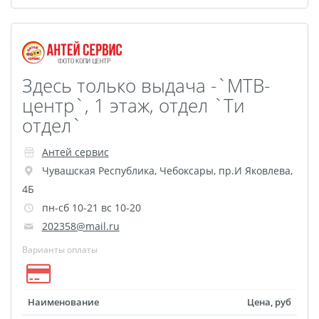
Фотошкатулка
Фотодневник
Оживающие
фотографии
Здесь только выдача -`МТВ-
Перекидной на
центр`, 1 этаж, отдел `Ти
подставке
отдел`
Спортивные бутылки
Антей сервис
Мини-стелла
Чувашская Республика
,
Чебоксары
,
пр.И Яковлева,
Фото на пенокартоне в
4Б
стиле love
пн-сб 10-21 вс 10-20
Фотосветильники
202358@mail.ru
Маска с принтом
Варианты оплаты
Оживающие
фотографии
Наименование
Цена, руб
Оживающая футболка