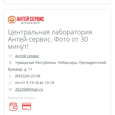
Оформление картин
Накатка Фото на ХДФ
Фото в алюминиевом
багете
Центральная лаборатория
Холст на пенокартоне
Антей-сервис. Фото от 30
Фоторама с магнитами
минут!
Холст на ДВП
Латексная печать
Антей сервис
Фотопечать на
Чувашская Республика
,
Чебоксары
,
Президентский
пластике
бульвар, д. 11
Картины на досках
(8352)20-23-58
пн-пт 9-19 сб-вс 10-18
Фотопечать на дереве
202358@mail.ru
Самоклеящийся винил
Варианты оплаты
Печать выкроек
Холст на конкурс
Фотопечать больших