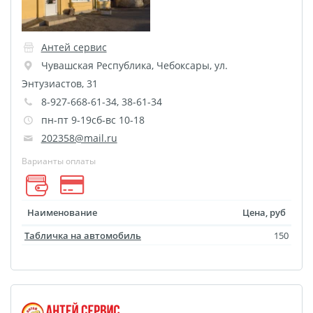
Фото на чехле телефона
Фото на значке
Антей сервис
Фотосъемка в студии
Чувашская Республика
,
Чебоксары
,
ул.
Сланцы
Энтузиастов, 31
Бессмертный полк
8-927-668-61-34, 38-61-34
Ритуальная керамика
пн-пт 9-19сб-вс 10-18
202358@mail.ru
Полотенце с именем
Обложка для
Варианты оплаты
документов
Брелок Госномер
Наименование
Цена, руб
Кухонные
Табличка на автомобиль
150
принадлежности
Фото на стеклянной
рамке
Календарь-плакат