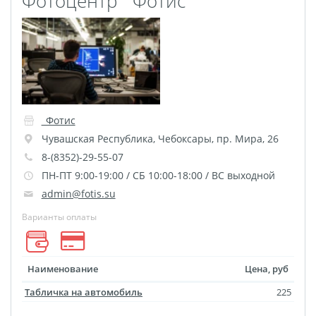
Фотоцентр `Фотис`
Пластификация
Фотопостер
Печать на
самоклеящемся виниле
Фото на стекле и
акриле
_Фотис
Печать на баннере
Чувашская Республика
,
Чебоксары
,
пр. Мира, 26
Фотообои
Трафареты
8-(8352)-29-55-07
ПН-ПТ 9:00-19:00 / СБ 10:00-18:00 / ВС выходной
Печать на прозрачной
admin@fotis.su
пленке
Варианты оплаты
Рекламные конструкции
Напольная графика
Широкоформатное
Наименование
Цена, руб
ламинирование
Табличка на автомобиль
225
Изготовление баннеров