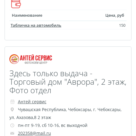
Наградные ленты
Фоторамки
Наименование
Цена, руб
Фотообложка для
Табличка на автомобиль
150
студенческого
Фотообложка для
свидетельства
Фототетради и
блокноты
Здесь только выдача -
Портфолио
Торговый дом "Аврора", 2 этаж,
Замки с фотографией
Фото отдел
Зажигалки
Украшение подвеска
Антей сервис
Чувашская Республика
,
Чебоксары
,
г. Чебоксары,
Латексная печать
ул. Ахазова,8 2 этаж
Листовки и флаеры
пн-пт 9-19, сб 10-16, вс выходной
Буклеты
202358@mail.ru