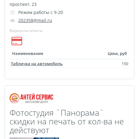
проспект, 23
Выпускные виньетки
Режим работы с 9-20
Рамки
Багет
202358@mail.ru
Портрет ветерана
Варианты оплаты
Бокс для карточек
Инстамагнит
Трюмо
Для животных
Наименование
Цена, руб
Фото на медальнице
Табличка на автомобиль
150
Коробки и пакеты
(упаковка)
Вышивка на бейсболке
Воздушные шары
Портсигар
Портмоне
Фотостудия `Панорама`
Расписание уроков
скидки на печать от кол-ва не
Фотокубик
действуют
Печать файлов