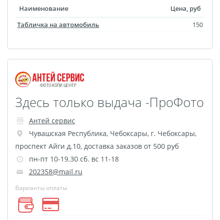
Оживающая трек
Наименование
Цена, руб
пластинка
Табличка на автомобиль
150
Фреймы в фоторамках
Постеры с дизайном
Ламинирование
Фотострипы
Фотокарточки в стиле
Здесь только выдача -ПроФото
Инстаграм
Гекса История
Антей сервис
Чувашская Республика
,
Чебоксары
,
г. Чебоксары,
Календарь на холсте
проспект Айги д.10, доставка заказов от 500 руб
Новогодние мешки для
пн-пт 10-19.30 сб. вс 11-18
подарков
202358@mail.ru
Школьный дневник
Варианты оплаты
Сшивка документов
Бейджи