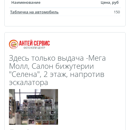
Наклейки для
Наименование
Цена, руб
маркетплейсов
Табличка на автомобиль
150
Лазерная гравировка
Подарочные
сертификаты
3D-стикеры
Металлические
Здесь только выдача -Мега
таблички
Молл, Салон бижутерии
Фотокарточки в стиле
"Селена", 2 этаж, напротив
Инстакс
эскалатора
Таблички и указатели
Пресс-воллы
Бланки
Фото на украшениях
Сувениры Новый год
Фотокарточки в стиле
Полароид