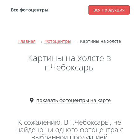
Все фотоцентры
вся продукция
города
Печать фотографий
Фотокниги
Главная
Фотоцентры
Картины на холсте
Широкоформатная
печать
Картины на холсте в
Фото на холсте с
г.Чебоксары
подрамником
Фото на пенокартоне
Модульные картины
Мультипанно
показать фотоцентры на карте
Фото на холсте без
подрамника
К сожалению, В г.Чебоксары, не
Фотоколлаж
Фотобокс
найдено ни одного фотоцентра с
выбранной продукцией
Дибонд