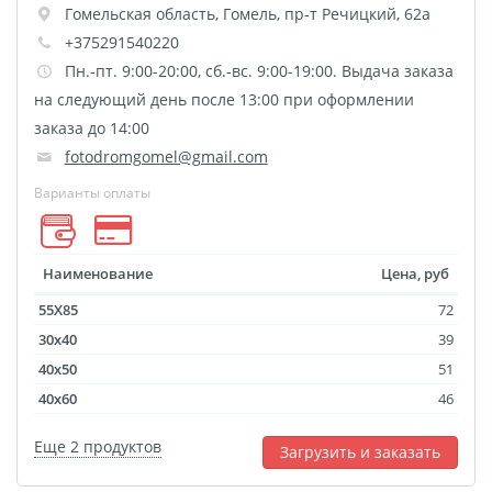
Гомельская область
,
Гомель
,
пр-т Речицкий, 62а
Футляр для CD/DVD
+375291540220
Костеры
Зеркала
Пн.-пт. 9:00-20:00, сб.-вс. 9:00-19:00. Выдача заказа
Фотокамни
на следующий день после 13:00 при оформлении
Фотооткрытка
заказа до 14:00
fotodromgomel@gmail.com
Грамоты и дипломы
Прикольные принты
Варианты оплаты
Фотокристаллы
УФ печать на чехлах
Наименование
Цена, руб
Открытки и
55X85
72
приглашения
30x40
39
Рамки и шары водяные
40x50
51
Фотокарточки
40x60
46
Домовые таблички
Наклейки и стикеры
Еще 2 продуктов
Загрузить и заказать
Альбом брелок