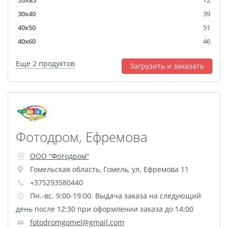
55X85
72
Фото на чехле телефона
30x40
39
Фото на значке
40x50
51
40x60
46
Фотосъемка в студии
Сланцы
Еще 2 продуктов
Загрузить и заказать
Бессмертный полк
Ритуальная керамика
Полотенце с именем
Обложка для
документов
Фотодром, Ефремова
Брелок Госномер
ООО “Фотодром”
Кухонные
Гомельская область
,
Гомель
,
ул. Ефремова 11
принадлежности
+375293580440
Фото на стеклянной
Пн.-вс. 9:00-19:00. Выдача заказа на следующий
рамке
день после 12:30 при оформлении заказа до 14:00
Календарь-плакат
fotodromgomel@gmail.com