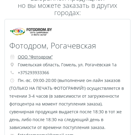
но вы можете заказать в других
Пластификация
городах:
Фотопостер
Печать на
самоклеящемся виниле
Фото на стекле и
Фотодром, Рогачевская
акриле
ООО “Фотодром”
Печать на баннере
Гомельская область
,
Гомель
,
ул. Рогачёвская 1а
Фотообои
Трафареты
+375293933366
Печать на прозрачной
Пн.-вс. 09:00-20:00 (выполнение он-лайн заказов
пленке
(ТОЛЬКО НА ПЕЧАТЬ ФОТОГРАФИЙ!) осуществляется в
Рекламные конструкции
течении 3-4 часов (в зависимости от загруженности
Напольная графика
фотоцентра на момент поступления заказа),
Широкоформатное
сувенирная продукция выдается после 18:30 в тот же
ламинирование
день, либо после 18:30 на следующий день в
зависимости от времени поступления заказа.
Изготовление баннеров