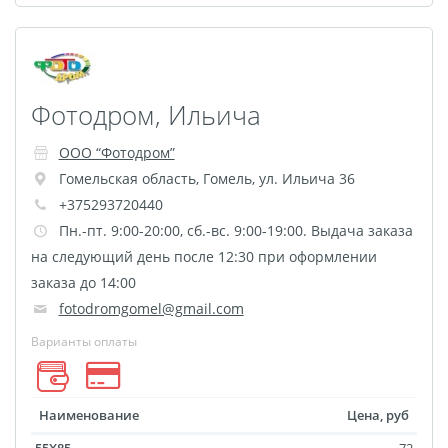
Печать на CD/DVD
Металлическая
пластина
Фото на медали
Фотодром, Ильича
Коврик для мыши
ООО “Фотодром”
Фото на брелках
Гомельская область
,
Гомель
,
ул. Ильича 36
Фото на часах
+375293720440
Фото на подушке
Пн.-пт. 9:00-20:00, сб.-вс. 9:00-19:00. Выдача заказа
Фото на галстуке
на следующий день после 12:30 при оформлении
Фото на фартуке
заказа до 14:00
Фото на сумке
fotodromgomel@gmail.com
Фотомагниты
Варианты оплаты
Фото на тарелке
Фото на кружках
Фото на футболках
Наименование
Цена, руб
Фото на бейсболке