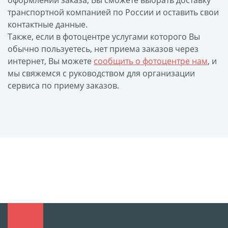
оформлении заказа, Вы сможете выбрать доставку
Выпускные виньетки
транспортной компанией по России и оставить свои
контактные данные.
Рамки
Багет
Также, если в фотоцентре услугами которого Вы
Портрет ветерана
обычно пользуетесь, нет приема заказов через
Бокс для карточек
интернет, Вы можете
сообщить о фотоцентре нам
, и
Инстамагнит
Трюмо
мы свяжемся с руководством для организации
Для животных
сервиса по приему заказов.
Фото на медальнице
Коробки и пакеты
(упаковка)
Вышивка на бейсболке
Воздушные шары
Портсигар
Портмоне
Расписание уроков
Фотокубик
Печать файлов