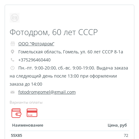
Наградные ленты
Фоторамки
Фотообложка для
Фотодром, 60 лет СССР
студенческого
Фотообложка для
ООО “Фотодром”
свидетельства
Гомельская область
,
Гомель
,
ул. 60 лет СССР 8-1а
Фототетради и
+375296460440
блокноты
Пн.-пт. 9:00-20:00, сб.-вс. 9:00-19:00. Выдача заказа
на следующий день после 13:00 при оформлении
Портфолио
заказа до 14:00
Замки с фотографией
fotodromgomel@gmail.com
Зажигалки
Варианты оплаты
Украшение подвеска
Латексная печать
Листовки и флаеры
Наименование
Цена, руб
Буклеты
55X85
72