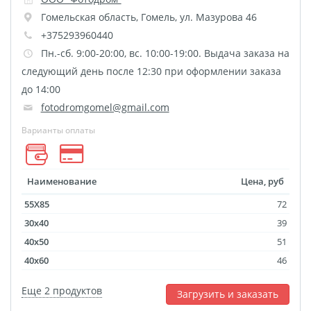
размеров
Гомельская область
,
Гомель
,
ул. Мазурова 46
Портреты в стиле
+375293960440
Пн.-сб. 9:00-20:00, вс. 10:00-19:00. Выдача заказа на
Картины на холсте
следующий день после 12:30 при оформлении заказа
Печать чертежей
до 14:00
Холст настольный с
fotodromgomel@gmail.com
мольбертом
Варианты оплаты
Roll up
Фото на холсте с карт.
осн. УФ
Наименование
Цена, руб
Пресс-воллы
55X85
72
Флип-Флоп портрет
30x40
39
Фото на металле
40x50
51
Печать наклеек
40x60
46
Печать на ПВХ пластике
Еще 2 продуктов
Загрузить и заказать
Фотопазл