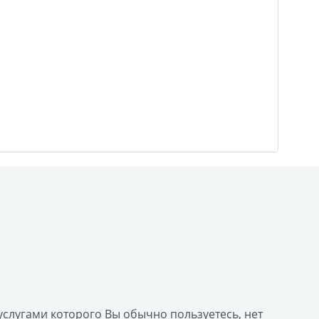
агрузка видео для AR
ры
отрывной оживающий
Дизайн фотокниг
пластинка
нстаграм
документов
ки
чать
арности
Листовки
 услугами которого Вы обычно пользуетесь, нет