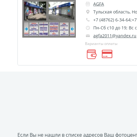
Круглые стикеры
Прямоугольные стикеры
AGFA
Майки с символикой Беларусь
TEST
Фото н
Тульская область
,
Но
Оживающее письмо от деда Мороза
Елочный 
+7 (48762) 6-34-64;+7
Календарь плакат оживающий
Календарь пер
Пн-Сб с10 до 19; Вс 
agfa2011@yandex.ru
Фотокнига 56
Spotify Glass
ДЕМО ДЕМО
Варианты оплаты
Фото на носках
Таблички на дверь
Сертиф
Фреймы в фоторамках
Постеры с дизайном
Гекса История
Календарь на холсте
Нового
Бейджи
Наклейки для маркетплейсов
Лазе
Металлические таблички
Фотокарточки в стил
Фото на украшениях
Сувениры Новый год
Гирлянды с фото
Календарь магнитный
Те
Флаеры
Сертификаты
Если Вы не нашли в списке адресов Ваш фотоцен