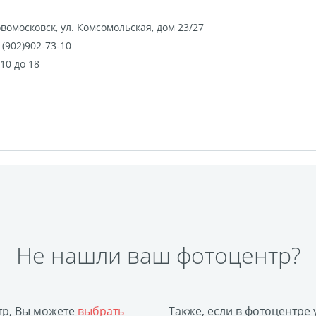
Фигурные стикеры
Стикерпаки
Оживающий торт
З
а холсте с подрамником
Картины на холсте
вомосковск
,
ул. Комсомольская, дом 23/27
шар с оживающей фотограф
Оживающие подарочные набо
 (902)902-73-10
екидной оживающий
Оживающие визитки
Календарь 
с10 до 18
Рекламные конструкции
Обложки для авто документов
икат вакцинации
Фото на толстовках
Оживающая трек 
Ламинирование
Фотострипы
Фотокарточки в стиле И
дние мешки для подарков
Школьный дневник
Сшивка 
рная гравировка
Подарочные сертификаты
3D-стикеры
е Инстакс
Таблички и указатели
Пресс-воллы
Блан
Фотокарточки в стиле Полароид
Игрушки с фото
DTF-пе
рмокружки
Термосы
Грамоты
Дипломы
Благод
Не нашли ваш фотоцентр?
тр, Вы можете
выбрать
Также, если в фотоцентре