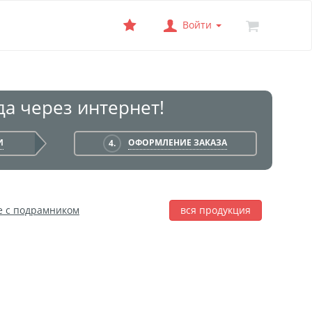
Войти
а через интернет!
И
ОФОРМЛЕНИЕ ЗАКАЗА
4.
е с подрамником
вся продукция
лаж
Фотобокс
Печать на баннере
я печать