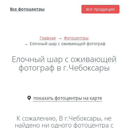
Все фотоцентры
вся продукция
города
Печать фотографий
Фотокниги
Главная
Фотоцентры
Широкоформатная
Елочный шар с оживающей фотограф
печать
Елочный шар с оживающей
Фото на холсте с
фотограф в г.Чебоксары
подрамником
Фото на пенокартоне
Модульные картины
Мультипанно
показать фотоцентры на карте
Фото на холсте без
подрамника
К сожалению, В г.Чебоксары, не
Фотоколлаж
Фотобокс
найдено ни одного фотоцентра с
Дибонд