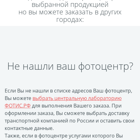
выбранной продукцией
Пластификация
но вы можете заказать в других
Фотопостер
городах:
Печать на
самоклеящемся виниле
Фото на стекле и
акриле
Печать на баннере
Не нашли ваш фотоцентр?
Фотообои
Трафареты
Печать на прозрачной
пленке
Если Вы не нашли в списке адресов Ваш фотоцентр,
Рекламные конструкции
Вы можете
выбрать центральную лабораторию
ФОТИС.РФ
для выполнения Вашего заказа. При
Напольная графика
оформлении заказа, Вы сможете выбрать доставку
Широкоформатное
транспортной компанией по России и оставить свои
ламинирование
контактные данные.
Изготовление баннеров
Также, если в фотоцентре услугами которого Вы