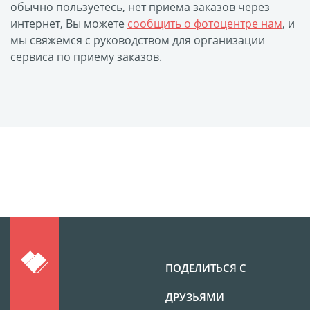
Оформление картин
обычно пользуетесь, нет приема заказов через
интернет, Вы можете
сообщить о фотоцентре нам
, и
Накатка Фото на ХДФ
мы свяжемся с руководством для организации
Фото в алюминиевом
сервиса по приему заказов.
багете
Холст на пенокартоне
Фоторама с магнитами
Холст на ДВП
Латексная печать
Фотопечать на
пластике
Картины на досках
Фотопечать на дереве
Самоклеящийся винил
Печать выкроек
ПОДЕЛИТЬСЯ С
Холст на конкурс
ДРУЗЬЯМИ
Фотопечать больших