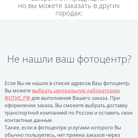
но вы можете заказать в других
Пластификация
городах:
Фотопостер
Печать на
самоклеящемся виниле
Фото на стекле и
акриле
Не нашли ваш фотоцентр?
Печать на баннере
Фотообои
Трафареты
Печать на прозрачной
Если Вы не нашли в списке адресов Ваш фотоцентр,
пленке
Вы можете
выбрать центральную лабораторию
Рекламные конструкции
ФОТИС.РФ
для выполнения Вашего заказа. При
Напольная графика
оформлении заказа, Вы сможете выбрать доставку
транспортной компанией по России и оставить свои
Широкоформатное
контактные данные.
ламинирование
Также, если в фотоцентре услугами которого Вы
Изготовление баннеров
обычно пользуетесь, нет приема заказов через