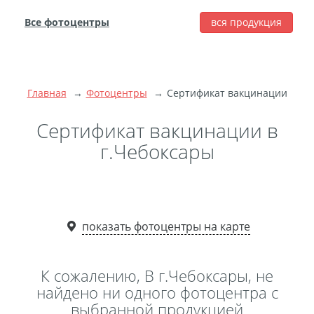
Все фотоцентры
вся продукция
города
Печать фотографий
Фотокниги
Главная
Фотоцентры
Сертификат вакцинации
Широкоформатная
печать
Сертификат вакцинации в
Фото на холсте с
г.Чебоксары
подрамником
Фото на пенокартоне
Модульные картины
Мультипанно
показать фотоцентры на карте
Фото на холсте без
подрамника
К сожалению, В г.Чебоксары, не
Фотоколлаж
Фотобокс
найдено ни одного фотоцентра с
выбранной продукцией
Дибонд