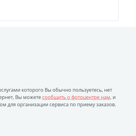
уклеты
Портрет ветерана
(упаковка)
Печать файлов
инки
очные
атулка
ла
 услугами которого Вы обычно пользуетесь, нет
ивающая футболка
ернет, Вы можете
сообщить о фотоцентре нам
, и
ушка
ом для организации сервиса по приему заказов.
й полк
 дневник
ать чертежей