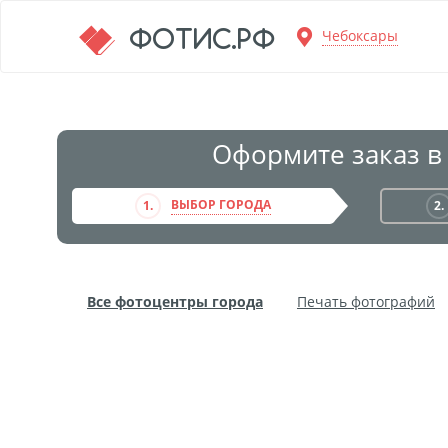
Перейти к основной информации
ФОТИС.РФ
Чебоксары
Оформите заказ в
ВЫБОР ГОРОДА
1.
2.
Все фотоцентры города
Печать фотографий
Фото на пенокартоне
Модульные картины
Дибонд
Пластификация
Фотопостер
Пе
Фотообои
Трафареты
Печать на прозрачн
Широкоформатное ламинирование
Изготовле
Фото в алюминиевом багете
Холст на пенокар