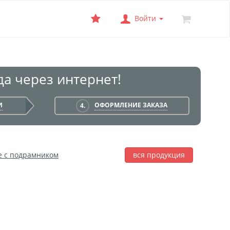
Войти
а через интернет!
И
ОФОРМЛЕНИЕ ЗАКАЗА
4.
е с подрамником
вся продукция
лаж
Фотобокс
Печать на баннере
я печать