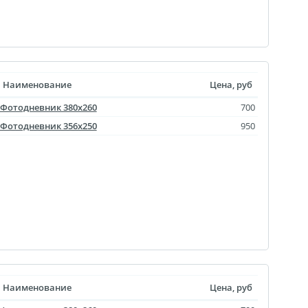
уклеты
Портрет ветерана
Наименование
Цена, руб
(упаковка)
Фотодневник 380х260
700
Печать файлов
Фотодневник 356x250
950
инки
очные
атулка
ла
ивающая футболка
ушка
й полк
 дневник
Наименование
Цена, руб
ать чертежей