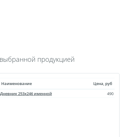
 выкроек
тежей
ртрет
ическая пластина
лстуке
лках
с выбранной продукцией
смертный полк
ринадлежности
Наименование
Цена, руб
ендарь карманный
Дневник 253х246 именной
490
Флаги
ольные принты
чки