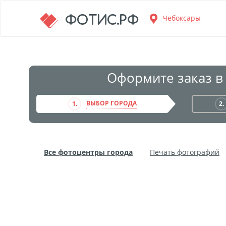
Перейти к основной информации
ФОТИС.РФ
Чебоксары
Оформите заказ в
ВЫБОР ГОРОДА
1.
2.
Все фотоцентры города
Печать фотографий
Фото на пенокартоне
Модульные картины
Дибонд
Пластификация
Фотопостер
Пе
Фотообои
Трафареты
Печать на прозрачн
Широкоформатное ламинирование
Изготовле
Фото в алюминиевом багете
Холст на пенокар