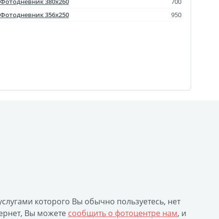
агрузка видео для AR
Фотодневник 380х260
700
Фотодневник 356x250
950
ры
отрывной оживающий
Дизайн фотокниг
пластинка
нстаграм
документов
ки
чать
арности
Листовки
 услугами которого Вы обычно пользуетесь, нет
ернет, Вы можете
сообщить о фотоцентре нам
, и