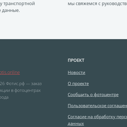
ку транспортной
мы свяжемся с руководств
е данные.
ПРОЕКТ
tis.online
Новости
26 Фотис.рф — заказ
О проекте
кции в фотоцентрах
Сообщить о фотоцентре
рода
Пользовательское соглаше
Согласие на обработку пер
данных