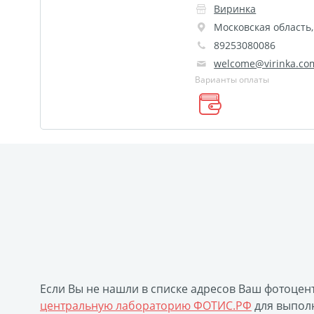
Круглые стикеры
Прямоугольные стикеры
Виринка
Майки с символикой Беларусь
TEST
Фото н
Московская область
Оживающее письмо от деда Мороза
Елочный 
89253080086
Календарь плакат оживающий
Календарь пер
welcome@virinka.co
Варианты оплаты
Фотокнига 56
Spotify Glass
ДЕМО ДЕМО
Фото на носках
Таблички на дверь
Сертиф
Фреймы в фоторамках
Постеры с дизайном
Гекса История
Календарь на холсте
Нового
Бейджи
Наклейки для маркетплейсов
Лазе
Металлические таблички
Фотокарточки в стил
Фото на украшениях
Сувениры Новый год
Гирлянды с фото
Календарь магнитный
Те
Флаеры
Сертификаты
Если Вы не нашли в списке адресов Ваш фотоцен
центральную лабораторию ФОТИС.РФ
для выполн