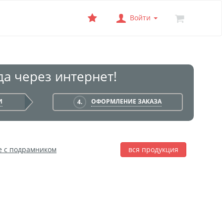
Войти
а через интернет!
И
ОФОРМЛЕНИЕ ЗАКАЗА
4.
е с подрамником
вся продукция
лаж
Фотобокс
Печать на баннере
я печать