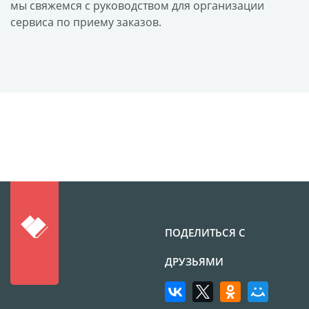
Оформление картин
мы свяжемся с руководством для организации
сервиса по приему заказов.
Накатка Фото на ХДФ
Фото в алюминиевом
багете
Холст на пенокартоне
Фоторама с магнитами
Холст на ДВП
Латексная печать
Фотопечать на
пластике
Картины на досках
Фотопечать на дереве
ПОДЕЛИТЬСЯ С
Самоклеящийся винил
ДРУЗЬЯМИ
Печать выкроек
Холст на конкурс
Фотопечать больших