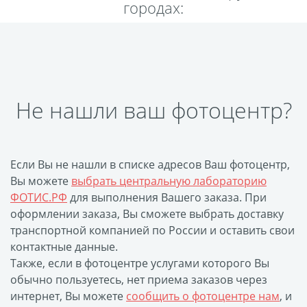
городах:
Пластификация
Фотопостер
Печать на
самоклеящемся виниле
Фото на стекле и
Не нашли ваш фотоцентр?
акриле
Печать на баннере
Фотообои
Трафареты
Если Вы не нашли в списке адресов Ваш фотоцентр,
Печать на прозрачной
Вы можете
выбрать центральную лабораторию
пленке
ФОТИС.РФ
для выполнения Вашего заказа. При
Рекламные конструкции
оформлении заказа, Вы сможете выбрать доставку
транспортной компанией по России и оставить свои
Напольная графика
контактные данные.
Широкоформатное
Также, если в фотоцентре услугами которого Вы
ламинирование
обычно пользуетесь, нет приема заказов через
Изготовление баннеров
интернет, Вы можете
сообщить о фотоцентре нам
, и