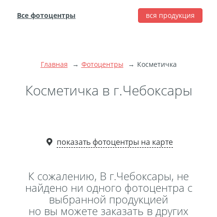
Все фотоцентры
вся продукция
города
Печать фотографий
Фотокниги
Главная
Фотоцентры
Косметичка
Широкоформатная
печать
Косметичка в г.Чебоксары
Фото на холсте с
подрамником
Фото на пенокартоне
показать фотоцентры на карте
Модульные картины
Мультипанно
Фото на холсте без
К сожалению, В г.Чебоксары, не
подрамника
найдено ни одного фотоцентра с
выбранной продукцией
Фотоколлаж
Фотобокс
но вы можете заказать в других
Дибонд