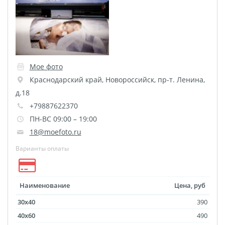
размеров
Портреты в стиле
Картины на холсте
Печать чертежей
Мое фото
Холст настольный с
Краснодарский край
,
Новороссийск
,
пр-т. Ленина,
мольбертом
д.18
Roll up
+79887622370
Фото на холсте с карт.
ПН-ВС 09:00 – 19:00
осн. УФ
18@moefoto.ru
Пресс-воллы
Варианты оплаты
Флип-Флоп портрет
Фото на металле
Печать наклеек
Наименование
Цена, руб
Печать на ПВХ пластике
30x40
390
Фотопазл
40x60
490