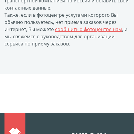
транспортной компанией по России и оставить свои
Листовая печать
контактные данные.
Плакат мечты
Также, если в фотоцентре услугами которого Вы
Фотогравировка
обычно пользуетесь, нет приема заказов через
Табличка Instagram
интернет, Вы можете
сообщить о фотоцентре нам
, и
мы свяжемся с руководством для организации
Детская метрика
сервиса по приему заказов.
Валентинки
Коробки для кружек
Коробки для тарелок
Коробки для футболок
Коробки для пазлов
Сумки подарочные
Фото на дереве
Светильник с фото
Косметичка
Детские футболки
Этикетки на бутылку