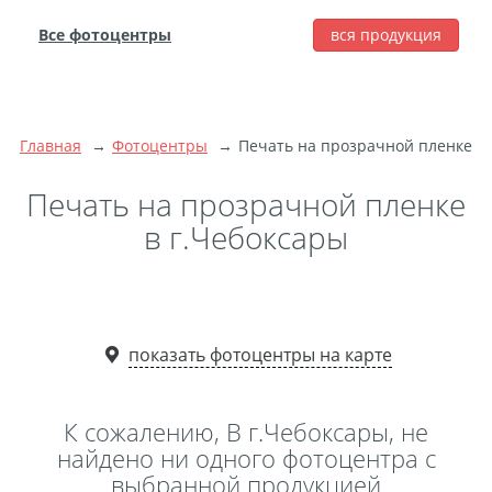
Все фотоцентры
вся продукция
города
Печать фотографий
Фотокниги
Главная
Фотоцентры
Печать на прозрачной пленке
Широкоформатная
Печать на прозрачной пленке
печать
Фото на холсте с
в г.Чебоксары
подрамником
Фото на пенокартоне
Модульные картины
Мультипанно
показать фотоцентры на карте
Фото на холсте без
подрамника
К сожалению, В г.Чебоксары, не
Фотоколлаж
Фотобокс
найдено ни одного фотоцентра с
выбранной продукцией
Дибонд