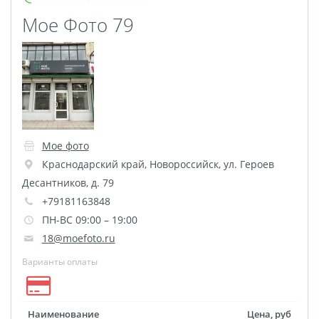
Фотоколлаж
Визитки
Мое Фото 79
Календарь перекидной
Календарь настольный
домик
Календари настенные с
блоком
Елочный шарик
Мое фото
(новогод. игрушки)
Краснодарский край
,
Новороссийск
,
ул. Героев
Календарь карманный
Десантников, д. 79
Письмо от Деда Мороза
+79181163848
Таблички на
ПН-ВС 09:00 – 19:00
автомобиль
18@moefoto.ru
Номер на коляску
Варианты оплаты
Конверты
Пластиковые карты
Наименование
Цена, руб
Флаги