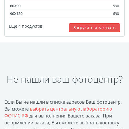
Выпускные виньетки
60X90
590
Рамки
Багет
90X130
690
Портрет ветерана
Еще 4 продуктов
Загрузить и заказать
Бокс для карточек
Инстамагнит
Трюмо
Для животных
Фото на медальнице
Коробки и пакеты
(упаковка)
Не нашли ваш фотоцентр?
Вышивка на бейсболке
Воздушные шары
Портсигар
Портмоне
Если Вы не нашли в списке адресов Ваш фотоцентр,
Расписание уроков
Вы можете
выбрать центральную лабораторию
Фотокубик
ФОТИС.РФ
для выполнения Вашего заказа. При
Печать файлов
оформлении заказа, Вы сможете выбрать доставку