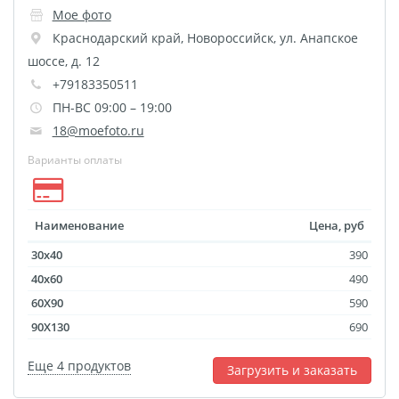
Наградные ленты
Мое фото
Краснодарский край
,
Новороссийск
,
ул. Анапское
Фоторамки
шоссе, д. 12
Фотообложка для
+79183350511
студенческого
ПН-ВС 09:00 – 19:00
Фотообложка для
18@moefoto.ru
свидетельства
Варианты оплаты
Фототетради и
блокноты
Портфолио
Наименование
Цена, руб
Замки с фотографией
30x40
390
Зажигалки
40x60
490
Украшение подвеска
60X90
590
Латексная печать
90X130
690
Листовки и флаеры
Еще 4 продуктов
Загрузить и заказать
Буклеты