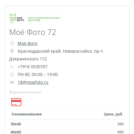
Брошюры и каталоги
Меню для баров и
ресторанов
Плакаты и постеры
Моё Фото 72
Печать на баннере,
Мое фото
сетке
Краснодарский край
,
Новороссийск
,
пр-т.
Печать на пленке,
Дзержинского 172
наклейки
+7918 0530707
Печать на бэклите
ПН-ВС 09:00 – 19:00
Печать на холсте
18@moefoto.ru
Оформление картин
Варианты оплаты
Папки
Печать подарочных
сертификатов
Наименование
Цена, руб
Холст-Декор на
30x40
390
подрамнике
40x60
490