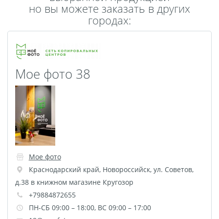
но вы можете заказать в других
Пластификация
городах:
Фотопостер
Печать на
самоклеящемся виниле
Фото на стекле и
Мое фото 38
акриле
Печать на баннере
Фотообои
Трафареты
Печать на прозрачной
пленке
Рекламные конструкции
Мое фото
Напольная графика
Краснодарский край
,
Новороссийск
,
ул. Советов,
Широкоформатное
д.38 в книжном магазине Кругозор
ламинирование
+79884872655
Изготовление баннеров
ПН-СБ 09:00 – 18:00, ВС 09:00 – 17:00