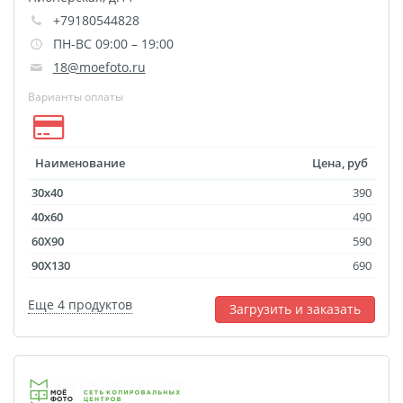
+79180544828
Фото на чехле телефона
ПН-ВС 09:00 – 19:00
Фото на значке
18@moefoto.ru
Фотосъемка в студии
Варианты оплаты
Сланцы
Бессмертный полк
Ритуальная керамика
Наименование
Цена, руб
Полотенце с именем
30x40
390
Обложка для
40x60
490
документов
60X90
590
Брелок Госномер
90X130
690
Кухонные
Еще 4 продуктов
принадлежности
Загрузить и заказать
Фото на стеклянной
рамке
Календарь-плакат