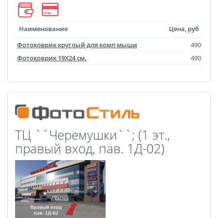
Фото на чехле телефона
Фото на значке
Наименование
Цена, руб
Фотосъемка в студии
Фотоковрик круглый для комп мыши
490
Сланцы
Фотоковрик 19X24 см.
490
Бессмертный полк
Ритуальная керамика
Полотенце с именем
Обложка для
документов
ТЦ ``Черемушки``; (1 эт.,
Брелок Госномер
правый вход, пав. 1Д-02)
Кухонные
принадлежности
Фото на стеклянной
рамке
Календарь-плакат