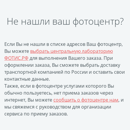
Футляр для CD/DVD
Костеры
Зеркала
Не нашли ваш фотоцентр?
Фотокамни
Фотооткрытка
Грамоты и дипломы
Если Вы не нашли в списке адресов Ваш фотоцентр,
Прикольные принты
Вы можете
выбрать центральную лабораторию
ФОТИС.РФ
для выполнения Вашего заказа. При
Фотокристаллы
оформлении заказа, Вы сможете выбрать доставку
УФ печать на чехлах
транспортной компанией по России и оставить свои
Открытки и
контактные данные.
приглашения
Также, если в фотоцентре услугами которого Вы
Рамки и шары водяные
обычно пользуетесь, нет приема заказов через
интернет, Вы можете
сообщить о фотоцентре нам
, и
Фотокарточки
мы свяжемся с руководством для организации
Домовые таблички
сервиса по приему заказов.
Наклейки и стикеры
Альбом брелок