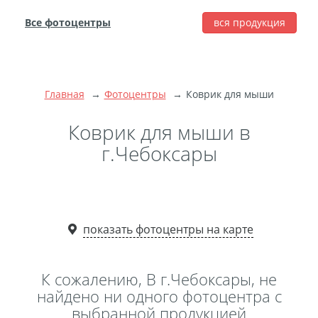
Все фотоцентры
вся продукция
города
Печать фотографий
Фотокниги
Главная
Фотоцентры
Коврик для мыши
Широкоформатная
печать
Коврик для мыши в
Фото на холсте с
г.Чебоксары
подрамником
Фото на пенокартоне
Модульные картины
Мультипанно
показать фотоцентры на карте
Фото на холсте без
подрамника
К сожалению, В г.Чебоксары, не
Фотоколлаж
Фотобокс
найдено ни одного фотоцентра с
выбранной продукцией
Дибонд