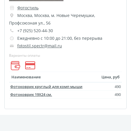
Фотоколлаж
Визитки
Фотостиль
Календарь перекидной
Москва
,
Москва
,
м. Новые Черемушки,
Календарь настольный
Профсоюзная ул., 56
домик
+7 (925) 520-44-30
Календари настенные с
Ежедневно с 10:00 до 21:00, без перерыва
блоком
fotostil.spectr@mail.ru
Елочный шарик
Варианты оплаты
(новогод. игрушки)
Календарь карманный
Наименование
Цена, руб
Письмо от Деда Мороза
Фотоковрик круглый для комп мыши
490
Таблички на
Фотоковрик 19X24 см.
490
автомобиль
Номер на коляску
Конверты
Пластиковые карты
Флаги