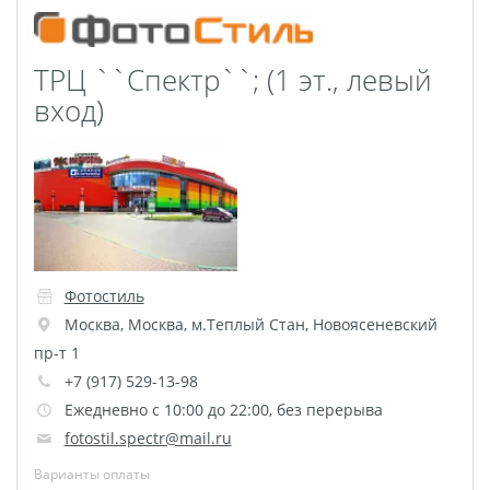
Печать на CD/DVD
Металлическая
ТРЦ ``Спектр``; (1 эт., левый
пластина
вход)
Фото на медали
Коврик для мыши
Фото на брелках
Фото на часах
Фото на подушке
Фото на галстуке
Фото на фартуке
Фотостиль
Москва
,
Москва
,
м.Теплый Стан, Новоясеневский
Фото на сумке
пр-т 1
Фотомагниты
+7 (917) 529-13-98
Фото на тарелке
Ежедневно с 10:00 до 22:00, без перерыва
Фото на кружках
fotostil.spectr@mail.ru
Фото на футболках
Варианты оплаты
Фото на бейсболке