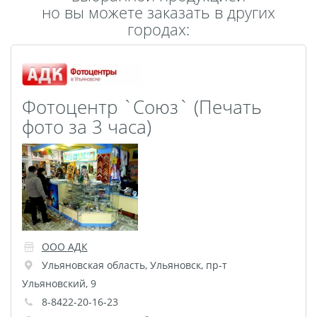
но вы можете заказать в других
Пластификация
городах:
Фотопостер
Печать на
самоклеящемся виниле
Фото на стекле и
Фотоцентр `Союз` (Печать
акриле
фото за 3 часа)
Печать на баннере
Фотообои
Трафареты
Печать на прозрачной
пленке
Рекламные конструкции
Напольная графика
ООО АДК
Широкоформатное
Ульяновская область
,
Ульяновск
,
пр-т
ламинирование
Ульяновский, 9
Изготовление баннеров
8-8422-20-16-23