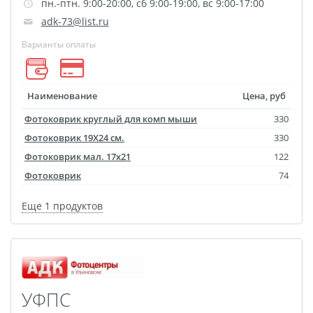
пн.-птн. 9:00-20:00, сб 9:00-19:00, вс 9:00-17:00
Оформление картин
adk-73@list.ru
Накатка Фото на ХДФ
Фото в алюминиевом
Варианты оплаты
багете
Холст на пенокартоне
Наименование
Цена, руб
Фоторама с магнитами
Фотоковрик круглый для комп мыши
330
Холст на ДВП
Фотоковрик 19X24 см.
330
Латексная печать
Фотоковрик мал. 17х21
122
Фотопечать на
Фотоковрик
74
пластике
Еще 1 продуктов
Картины на досках
Фотопечать на дереве
Самоклеящийся винил
Печать выкроек
Холст на конкурс
УФПС
Фотопечать больших