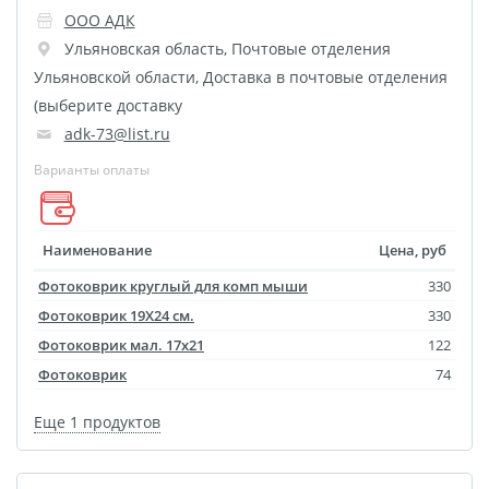
ООО АДК
размеров
Ульяновская область
,
Почтовые отделения
Портреты в стиле
Ульяновской области
,
Доставка в почтовые отделения
Картины на холсте
(выберите доставку
Печать чертежей
adk-73@list.ru
Холст настольный с
Варианты оплаты
мольбертом
Roll up
Фото на холсте с карт.
Наименование
Цена, руб
осн. УФ
Фотоковрик круглый для комп мыши
330
Пресс-воллы
Фотоковрик 19X24 см.
330
Флип-Флоп портрет
Фотоковрик мал. 17х21
122
Фото на металле
Фотоковрик
74
Печать наклеек
Еще 1 продуктов
Печать на ПВХ пластике
Фотопазл