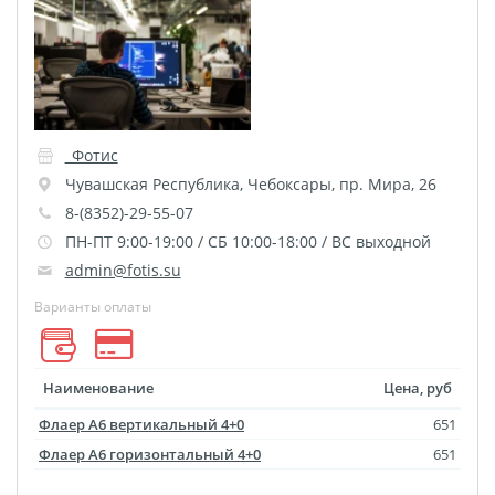
Пластификация
Фотопостер
Печать на
самоклеящемся виниле
Фото на стекле и
_Фотис
акриле
Чувашская Республика
,
Чебоксары
,
пр. Мира, 26
Печать на баннере
8-(8352)-29-55-07
ПН-ПТ 9:00-19:00 / СБ 10:00-18:00 / ВС выходной
Фотообои
Трафареты
admin@fotis.su
Печать на прозрачной
Варианты оплаты
пленке
Рекламные конструкции
Напольная графика
Наименование
Цена, руб
Широкоформатное
Флаер A6 вертикальный 4+0
651
ламинирование
Флаер A6 горизонтальный 4+0
651
Изготовление баннеров