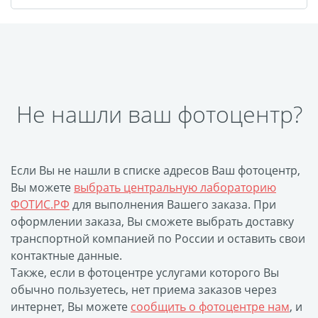
Оформление картин
Накатка Фото на ХДФ
Фото в алюминиевом
багете
Холст на пенокартоне
Не нашли ваш фотоцентр?
Фоторама с магнитами
Холст на ДВП
Латексная печать
Фотопечать на
Если Вы не нашли в списке адресов Ваш фотоцентр,
Вы можете
выбрать центральную лабораторию
пластике
ФОТИС.РФ
для выполнения Вашего заказа. При
Картины на досках
оформлении заказа, Вы сможете выбрать доставку
Фотопечать на дереве
транспортной компанией по России и оставить свои
Самоклеящийся винил
контактные данные.
Также, если в фотоцентре услугами которого Вы
Печать выкроек
обычно пользуетесь, нет приема заказов через
Холст на конкурс
интернет, Вы можете
сообщить о фотоцентре нам
, и
Фотопечать больших