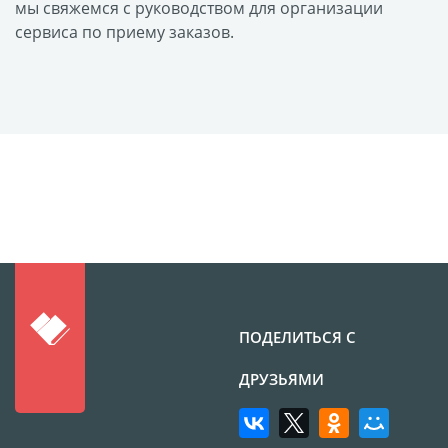
мы свяжемся с руководством для организации
размеров
сервиса по приему заказов.
Портреты в стиле
Картины на холсте
Печать чертежей
Холст настольный с
мольбертом
Roll up
Фото на холсте с карт.
осн. УФ
Пресс-воллы
Флип-Флоп портрет
ПОДЕЛИТЬСЯ С
Фото на металле
Печать наклеек
ДРУЗЬЯМИ
Печать на ПВХ пластике
Фотопазл