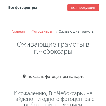
Все фотоцентры
вся продукция
города
Печать фотографий
Фотокниги
Главная
Фотоцентры
Оживающие грамоты
Широкоформатная
печать
Оживающие грамоты в
Фото на холсте с
г.Чебоксары
подрамником
Фото на пенокартоне
Модульные картины
Мультипанно
показать фотоцентры на карте
Фото на холсте без
подрамника
К сожалению, В г.Чебоксары, не
Фотоколлаж
Фотобокс
найдено ни одного фотоцентра с
выбранной продукцией
Дибонд