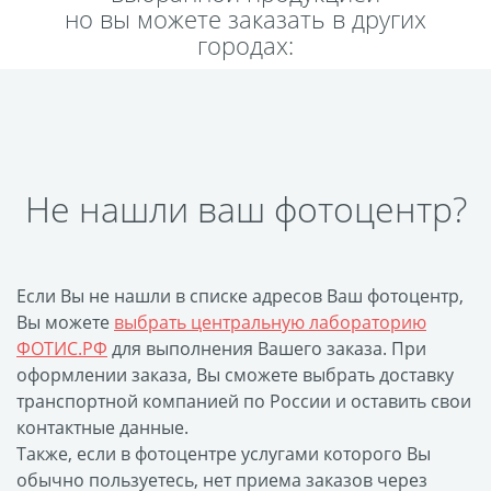
но вы можете заказать в других
Пластификация
городах:
Фотопостер
Печать на
самоклеящемся виниле
Фото на стекле и
акриле
Не нашли ваш фотоцентр?
Печать на баннере
Фотообои
Трафареты
Печать на прозрачной
Если Вы не нашли в списке адресов Ваш фотоцентр,
пленке
Вы можете
выбрать центральную лабораторию
Рекламные конструкции
ФОТИС.РФ
для выполнения Вашего заказа. При
Напольная графика
оформлении заказа, Вы сможете выбрать доставку
транспортной компанией по России и оставить свои
Широкоформатное
контактные данные.
ламинирование
Также, если в фотоцентре услугами которого Вы
Изготовление баннеров
обычно пользуетесь, нет приема заказов через