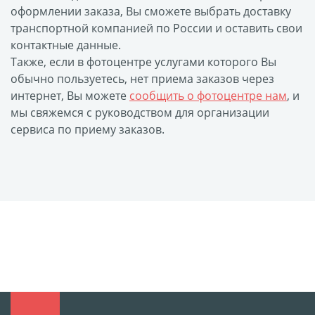
оформлении заказа, Вы сможете выбрать доставку
размеров
транспортной компанией по России и оставить свои
Портреты в стиле
контактные данные.
Картины на холсте
Также, если в фотоцентре услугами которого Вы
Печать чертежей
обычно пользуетесь, нет приема заказов через
интернет, Вы можете
сообщить о фотоцентре нам
, и
Холст настольный с
мы свяжемся с руководством для организации
мольбертом
сервиса по приему заказов.
Roll up
Фото на холсте с карт.
осн. УФ
Пресс-воллы
Флип-Флоп портрет
Фото на металле
Печать наклеек
Печать на ПВХ пластике
Фотопазл