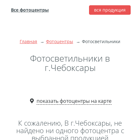
Все фотоцентры
вся продукция
города
Печать фотографий
Фотокниги
Главная
Фотоцентры
Фотосветильники
Широкоформатная
печать
Фотосветильники в
Фото на холсте с
г.Чебоксары
подрамником
Фото на пенокартоне
Модульные картины
Мультипанно
показать фотоцентры на карте
Фото на холсте без
подрамника
К сожалению, В г.Чебоксары, не
Фотоколлаж
Фотобокс
найдено ни одного фотоцентра с
выбранной продукцией
Дибонд