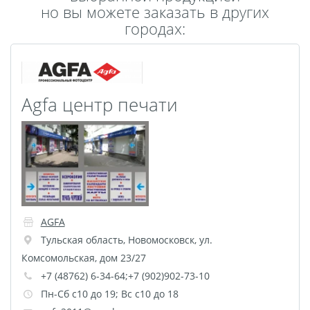
но вы можете заказать в других
Пластификация
городах:
Фотопостер
Печать на
самоклеящемся виниле
Фото на стекле и
Agfa центр печати
акриле
Печать на баннере
Фотообои
Трафареты
Печать на прозрачной
пленке
Рекламные конструкции
AGFA
Напольная графика
Тульская область
,
Новомосковск
,
ул.
Широкоформатное
Комсомольская, дом 23/27
ламинирование
+7 (48762) 6-34-64;+7 (902)902-73-10
Изготовление баннеров
Пн-Сб с10 до 19; Вс с10 до 18