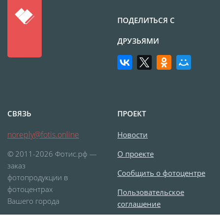
Печать на CD/DVD
Металлическая
ПОДЕЛИТЬСЯ С
пластина
ДРУЗЬЯМИ
Фото на медали
Коврик для мыши
Фото на брелках
Фото на часах
Фото на подушке
СВЯЗЬ
ПРОЕКТ
Фото на галстуке
Фото на фартуке
noreply@fotis.online
Новости
Фото на сумке
© 2011-2026 Фотис.рф —
О проекте
Фотомагниты
заказ
Сообщить о фотоцентре
Фото на тарелке
фотопродукции в
фотоцентрах
Фото на кружках
Пользовательское
Вашего города
соглашение
Фото на футболках
Фото на бейсболке