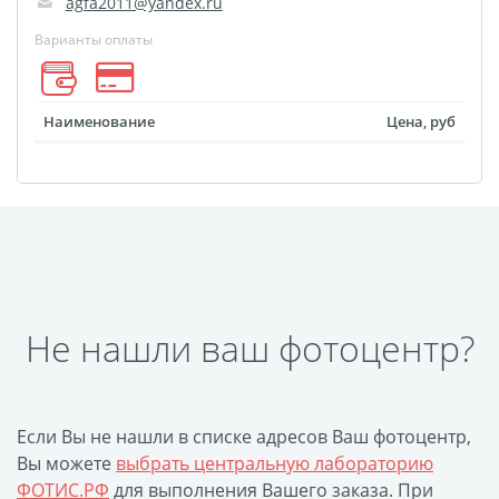
agfa2011@yandex.ru
Оформление картин
Накатка Фото на ХДФ
Варианты оплаты
Фото в алюминиевом
багете
Наименование
Цена, руб
Холст на пенокартоне
Фоторама с магнитами
Холст на ДВП
Латексная печать
Фотопечать на
пластике
Картины на досках
Не нашли ваш фотоцентр?
Фотопечать на дереве
Самоклеящийся винил
Печать выкроек
Если Вы не нашли в списке адресов Ваш фотоцентр,
Холст на конкурс
Вы можете
выбрать центральную лабораторию
ФОТИС.РФ
для выполнения Вашего заказа. При
Фотопечать больших