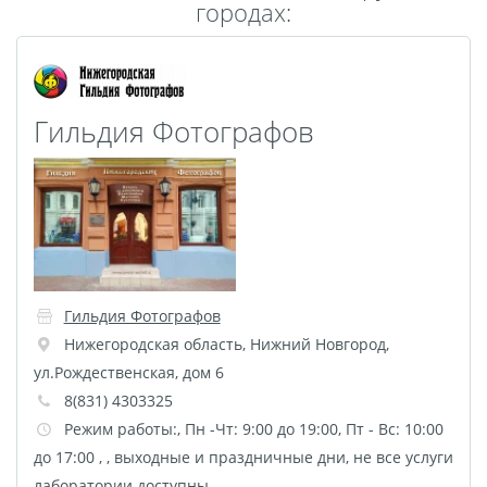
городах:
Пластификация
Фотопостер
Печать на
самоклеящемся виниле
Гильдия Фотографов
Фото на стекле и
акриле
Печать на баннере
Фотообои
Трафареты
Печать на прозрачной
пленке
Гильдия Фотографов
Рекламные конструкции
Нижегородская область
,
Нижний Новгород
,
Напольная графика
ул.Рождественская, дом 6
Широкоформатное
8(831) 4303325
Режим работы:, Пн -Чт: 9:00 до 19:00, Пт - Вс: 10:00
ламинирование
до 17:00 , , выходные и праздничные дни, не все услуги
Изготовление баннеров
лаборатории доступны.,