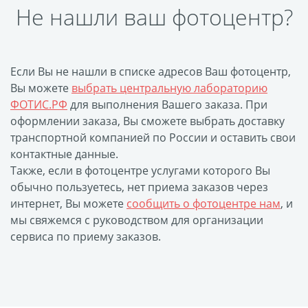
Не нашли ваш фотоцентр?
размеров
Портреты в стиле
Картины на холсте
Если Вы не нашли в списке адресов Ваш фотоцентр,
Печать чертежей
Вы можете
выбрать центральную лабораторию
Холст настольный с
ФОТИС.РФ
для выполнения Вашего заказа. При
мольбертом
оформлении заказа, Вы сможете выбрать доставку
Roll up
транспортной компанией по России и оставить свои
контактные данные.
Фото на холсте с карт.
Также, если в фотоцентре услугами которого Вы
осн. УФ
обычно пользуетесь, нет приема заказов через
Пресс-воллы
интернет, Вы можете
сообщить о фотоцентре нам
, и
Флип-Флоп портрет
мы свяжемся с руководством для организации
Фото на металле
сервиса по приему заказов.
Печать наклеек
Печать на ПВХ пластике
Фотопазл