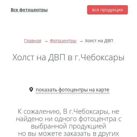
Все фотоцентры
вся продукция
города
Печать фотографий
Фотокниги
Главная
Фотоцентры
Холст на ДВП
Широкоформатная
печать
Холст на ДВП в г.Чебоксары
Фото на холсте с
подрамником
Фото на пенокартоне
показать фотоцентры на карте
Модульные картины
Мультипанно
Фото на холсте без
К сожалению, В г.Чебоксары, не
подрамника
найдено ни одного фотоцентра с
выбранной продукцией
Фотоколлаж
Фотобокс
но вы можете заказать в других
Дибонд