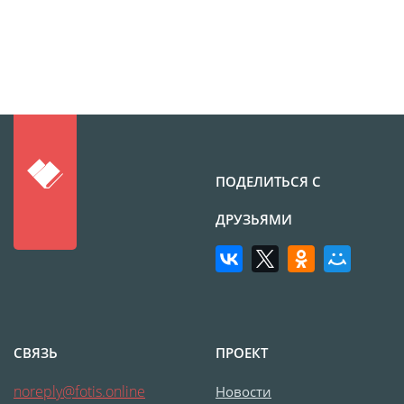
Печать на CD/DVD
Металлическая
пластина
Фото на медали
Коврик для мыши
Фото на брелках
Фото на часах
ПОДЕЛИТЬСЯ С
Фото на подушке
Фото на галстуке
ДРУЗЬЯМИ
Фото на фартуке
Фото на сумке
Фотомагниты
Фото на тарелке
Фото на кружках
СВЯЗЬ
ПРОЕКТ
Фото на футболках
noreply@fotis.online
Новости
Фото на бейсболке