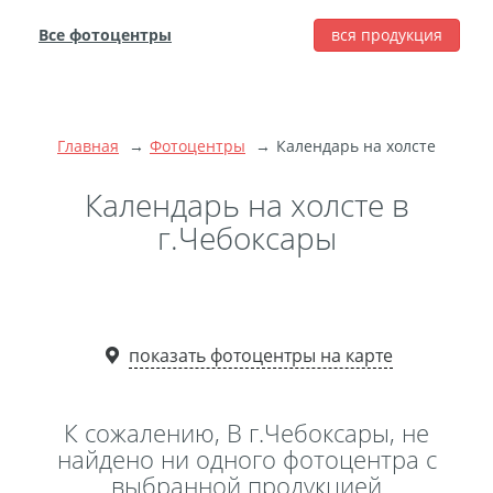
Все фотоцентры
вся продукция
города
Печать фотографий
Фотокниги
Главная
Фотоцентры
Календарь на холсте
Широкоформатная
печать
Календарь на холсте в
Фото на холсте с
г.Чебоксары
подрамником
Фото на пенокартоне
Модульные картины
Мультипанно
показать фотоцентры на карте
Фото на холсте без
подрамника
К сожалению, В г.Чебоксары, не
Фотоколлаж
Фотобокс
найдено ни одного фотоцентра с
выбранной продукцией
Дибонд