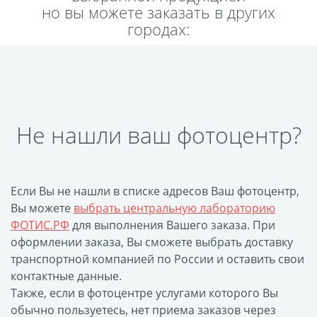
но вы можете заказать в других
Пластификация
городах:
Фотопостер
Печать на
самоклеящемся виниле
Фото на стекле и
акриле
Не нашли ваш фотоцентр?
Печать на баннере
Фотообои
Трафареты
Печать на прозрачной
Если Вы не нашли в списке адресов Ваш фотоцентр,
пленке
Вы можете
выбрать центральную лабораторию
Рекламные конструкции
ФОТИС.РФ
для выполнения Вашего заказа. При
Напольная графика
оформлении заказа, Вы сможете выбрать доставку
транспортной компанией по России и оставить свои
Широкоформатное
контактные данные.
ламинирование
Также, если в фотоцентре услугами которого Вы
Изготовление баннеров
обычно пользуетесь, нет приема заказов через