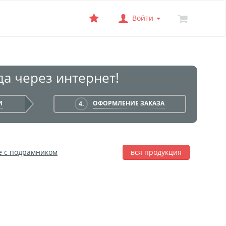
Войти
а через интернет!
И
ОФОРМЛЕНИЕ ЗАКАЗА
4.
е с подрамником
вся продукция
лаж
Фотобокс
Печать на баннере
я печать