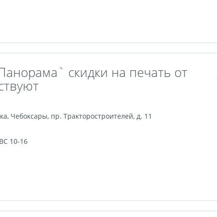
Панорама` скидки на печать от
йствуют
ка
,
Чебоксары
,
пр. Тракторостроителей, д. 11
 ВС 10-16