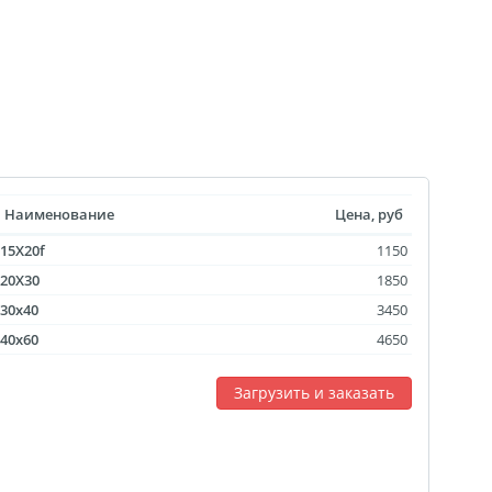
 выкроек
тежей
ртрет
ическая пластина
лстуке
лках
Наименование
Цена, руб
смертный полк
15X20f
1150
ринадлежности
20X30
1850
30x40
3450
ендарь карманный
40x60
4650
Флаги
ольные принты
Загрузить и заказать
чки