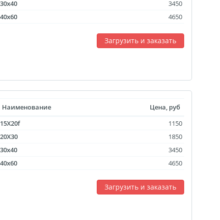
агрузка видео для AR
30x40
3450
40x60
4650
ры
Загрузить и заказать
отрывной оживающий
Дизайн фотокниг
пластинка
нстаграм
документов
Наименование
Цена, руб
15X20f
1150
ки
20X30
1850
чать
30x40
3450
арности
Листовки
40x60
4650
Загрузить и заказать