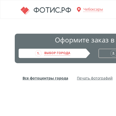
Перейти к основной информации
ФОТИС.РФ
Чебоксары
Оформите заказ в
ВЫБОР ГОРОДА
1.
2.
Все фотоцентры города
Печать фотографий
Фото на пенокартоне
Модульные картины
Дибонд
Пластификация
Фотопостер
Пе
Фотообои
Трафареты
Печать на прозрачн
Широкоформатное ламинирование
Изготовле
Фото в алюминиевом багете
Холст на пенокар