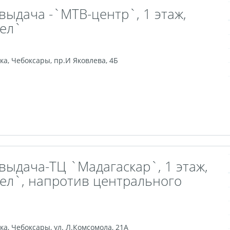
выдача -`МТВ-центр`, 1 этаж,
дел`
ка
,
Чебоксары
,
пр.И Яковлева, 4Б
выдача-ТЦ `Мадагаскар`, 1 этаж,
дел`, напротив центрального
ка
,
Чебоксары
,
ул. Л.Комсомола, 21А