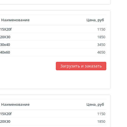
уклеты
Наименование
Цена, руб
Портрет ветерана
15X20f
1150
(упаковка)
20X30
1850
30x40
3450
Печать файлов
40x60
4650
инки
очные
Загрузить и заказать
атулка
ла
ивающая футболка
ушка
й полк
Наименование
Цена, руб
 дневник
15X20f
1150
ать чертежей
20X30
1850