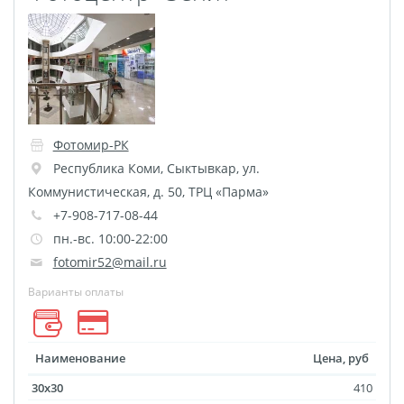
размеров
Портреты в стиле
Картины на холсте
Печать чертежей
Холст настольный с
Фотомир-РК
мольбертом
Республика Коми
,
Сыктывкар
,
ул.
Roll up
Коммунистическая, д. 50, ТРЦ «Парма»
Фото на холсте с карт.
+7-908-717-08-44
осн. УФ
пн.-вс. 10:00-22:00
Пресс-воллы
fotomir52@mail.ru
Флип-Флоп портрет
Варианты оплаты
Фото на металле
Печать наклеек
Наименование
Цена, руб
Печать на ПВХ пластике
Фотопазл
30x30
410