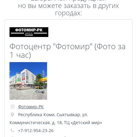
но вы можете заказать в других
Пластификация
городах:
Фотопостер
Печать на
самоклеящемся виниле
Фото на стекле и
Фотоцентр "Фотомир" (Фото за
акриле
1 час)
Печать на баннере
Фотообои
Трафареты
Печать на прозрачной
пленке
Рекламные конструкции
Напольная графика
Фотомир-РК
Широкоформатное
Республика Коми
,
Сыктывкар
,
ул.
ламинирование
Коммунистическая, д. 18, ТЦ «Детский мир»
Изготовление баннеров
+7-912-954-23-26