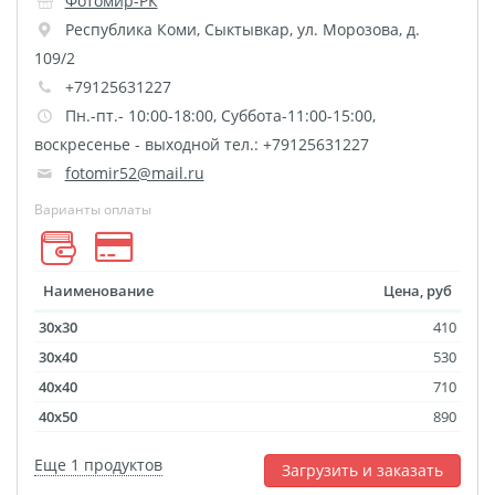
Фотомир-РК
Фото на чехле телефона
Республика Коми
,
Сыктывкар
,
ул. Морозова, д.
109/2
Фото на значке
+79125631227
Фотосъемка в студии
Пн.-пт.- 10:00-18:00, Суббота-11:00-15:00,
Сланцы
воскресенье - выходной тел.: +79125631227
Бессмертный полк
fotomir52@mail.ru
Ритуальная керамика
Варианты оплаты
Полотенце с именем
Обложка для
документов
Наименование
Цена, руб
Брелок Госномер
30x30
410
Кухонные
30x40
530
принадлежности
40x40
710
Фото на стеклянной
40x50
890
рамке
Еще 1 продуктов
Загрузить и заказать
Календарь-плакат