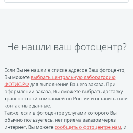
Фотоколлаж
Визитки
Календарь перекидной
Календарь настольный
домик
Календари настенные с
Не нашли ваш фотоцентр?
блоком
Елочный шарик
(новогод. игрушки)
Если Вы не нашли в списке адресов Ваш фотоцентр,
Календарь карманный
Вы можете
выбрать центральную лабораторию
Письмо от Деда Мороза
ФОТИС.РФ
для выполнения Вашего заказа. При
Таблички на
оформлении заказа, Вы сможете выбрать доставку
транспортной компанией по России и оставить свои
автомобиль
контактные данные.
Номер на коляску
Также, если в фотоцентре услугами которого Вы
Конверты
обычно пользуетесь, нет приема заказов через
Пластиковые карты
интернет, Вы можете
сообщить о фотоцентре нам
, и
Флаги