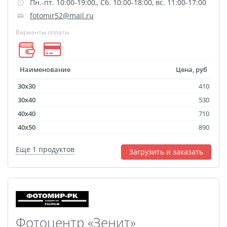
Пн.-пт. 10:00-19:00,, Cб. 10:00-18:00, вс. 11:00-17:00
Оформление картин
fotomir52@mail.ru
Накатка Фото на ХДФ
Фото в алюминиевом
Варианты оплаты
багете
Холст на пенокартоне
Наименование
Цена, руб
Фоторама с магнитами
30x30
410
Холст на ДВП
30x40
530
Латексная печать
40x40
710
Фотопечать на
40x50
890
пластике
Еще 1 продуктов
Картины на досках
Загрузить и заказать
Фотопечать на дереве
Самоклеящийся винил
Печать выкроек
Холст на конкурс
Фотоцентр «Зенит»
Фотопечать больших