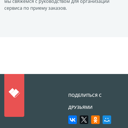
мы свяжемся с руководством для организации
сервиса по приему заказов.
Футляр для CD/DVD
Костеры
Зеркала
Фотокамни
Фотооткрытка
Грамоты и дипломы
Прикольные принты
Фотокристаллы
УФ печать на чехлах
Открытки и
приглашения
Рамки и шары водяные
ПОДЕЛИТЬСЯ С
Фотокарточки
ДРУЗЬЯМИ
Домовые таблички
Наклейки и стикеры
Альбом брелок