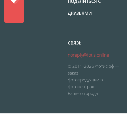
ПОДЕЛИТЬСЯ С
Выпускные виньетки
ДРУЗЬЯМИ
Рамки
Багет
Портрет ветерана
Бокс для карточек
Инстамагнит
Трюмо
СВЯЗЬ
Для животных
Фото на медальнице
noreply@fotis.online
Коробки и пакеты
© 2011-2026 Фотис.рф —
(упаковка)
заказ
Вышивка на бейсболке
фотопродукции в
фотоцентрах
Воздушные шары
Вашего города
Портсигар
Портмоне
Расписание уроков
Фотокубик
ПРОЕКТ
Печать файлов