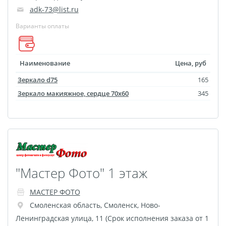
adk-73@list.ru
размеров
Портреты в стиле
Варианты оплаты
Картины на холсте
Печать чертежей
Наименование
Цена, руб
Холст настольный с
Зеркало d75
165
мольбертом
Зеркало макияжное, сердце 70x60
345
Roll up
Фото на холсте с карт.
осн. УФ
Пресс-воллы
Флип-Флоп портрет
"Мастер Фото" 1 этаж
Фото на металле
Печать наклеек
МАСТЕР ФОТО
Печать на ПВХ пластике
Смоленская область
,
Смоленск
,
Ново-
Фотопазл
Ленинградская улица, 11 (Срок исполнения заказа от 1