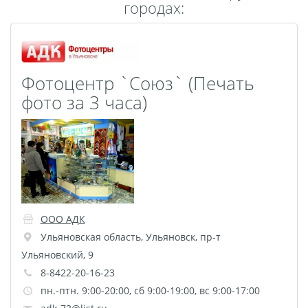
городах:
Пластификация
Фотопостер
Печать на
самоклеящемся виниле
Фотоцентр `Союз` (Печать
Фото на стекле и
фото за 3 часа)
акриле
Печать на баннере
Фотообои
Трафареты
Печать на прозрачной
пленке
Рекламные конструкции
ООО АДК
Напольная графика
Ульяновская область
,
Ульяновск
,
пр-т
Широкоформатное
Ульяновский, 9
ламинирование
8-8422-20-16-23
пн.-птн. 9:00-20:00, сб 9:00-19:00, вс 9:00-17:00
Изготовление баннеров