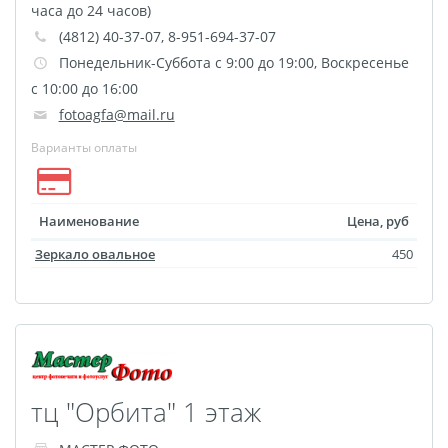
Печать на CD/DVD
часа до 24 часов)
(4812) 40-37-07, 8-951-694-37-07
Металлическая
Понедельник-Суббота с 9:00 до 19:00, Воскресенье
пластина
с 10:00 до 16:00
Фото на медали
fotoagfa@mail.ru
Коврик для мыши
Варианты оплаты
Фото на брелках
Фото на часах
Фото на подушке
Наименование
Цена, руб
Фото на галстуке
Зеркало овальное
450
Фото на фартуке
Фото на сумке
Фотомагниты
Фото на тарелке
Фото на кружках
тц "Орбита" 1 этаж
Фото на футболках
Фото на бейсболке