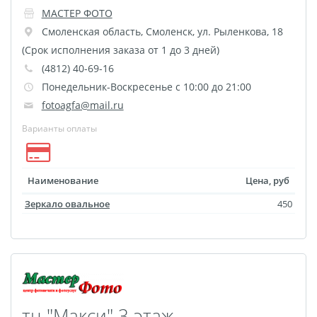
Фотоколлаж
Визитки
МАСТЕР ФОТО
Календарь перекидной
Смоленская область
,
Смоленск
,
ул. Рыленкова, 18
Календарь настольный
(Срок исполнения заказа от 1 до 3 дней)
(4812) 40-69-16
домик
Понедельник-Воскресенье с 10:00 до 21:00
Календари настенные с
fotoagfa@mail.ru
блоком
Варианты оплаты
Елочный шарик
(новогод. игрушки)
Календарь карманный
Наименование
Цена, руб
Письмо от Деда Мороза
Зеркало овальное
450
Таблички на
автомобиль
Номер на коляску
Конверты
Пластиковые карты
тц "Макси" 3 этаж
Флаги