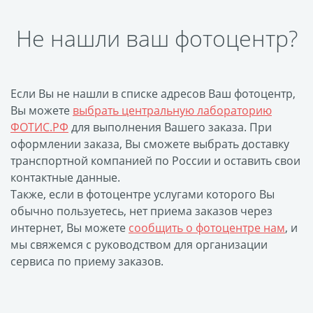
Наградные ленты
Не нашли ваш фотоцентр?
Фоторамки
Фотообложка для
студенческого
Фотообложка для
Если Вы не нашли в списке адресов Ваш фотоцентр,
Вы можете
выбрать центральную лабораторию
свидетельства
ФОТИС.РФ
для выполнения Вашего заказа. При
Фототетради и
оформлении заказа, Вы сможете выбрать доставку
блокноты
транспортной компанией по России и оставить свои
Портфолио
контактные данные.
Замки с фотографией
Также, если в фотоцентре услугами которого Вы
обычно пользуетесь, нет приема заказов через
Зажигалки
интернет, Вы можете
сообщить о фотоцентре нам
, и
Украшение подвеска
мы свяжемся с руководством для организации
Латексная печать
сервиса по приему заказов.
Листовки и флаеры
Буклеты