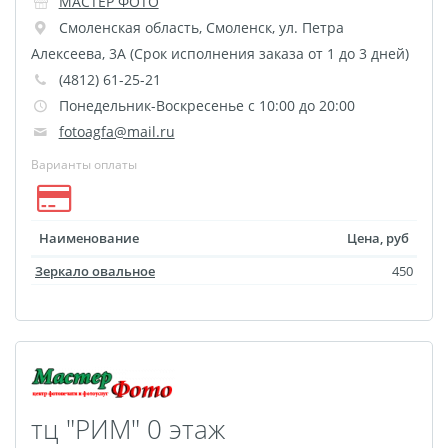
МАСТЕР ФОТО
Фото на чехле телефона
Смоленская область
,
Смоленск
,
ул. Петра
Алексеева, 3А (Срок исполнения заказа от 1 до 3 дней)
Фото на значке
(4812) 61-25-21
Фотосъемка в студии
Понедельник-Воскресенье с 10:00 до 20:00
Сланцы
fotoagfa@mail.ru
Бессмертный полк
Варианты оплаты
Ритуальная керамика
Полотенце с именем
Обложка для
Наименование
Цена, руб
документов
Зеркало овальное
450
Брелок Госномер
Кухонные
принадлежности
Фото на стеклянной
рамке
тц "РИМ" 0 этаж
Календарь-плакат