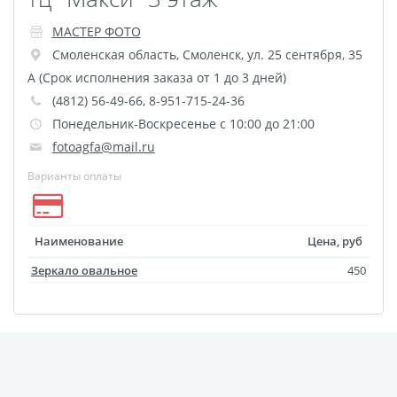
Футляр для CD/DVD
МАСТЕР ФОТО
Костеры
Зеркала
Смоленская область
,
Смоленск
,
ул. 25 сентября, 35
Фотокамни
А (Срок исполнения заказа от 1 до 3 дней)
(4812) 56-49-66, 8-951-715-24-36
Фотооткрытка
Понедельник-Воскресенье с 10:00 до 21:00
Грамоты и дипломы
fotoagfa@mail.ru
Прикольные принты
Варианты оплаты
Фотокристаллы
УФ печать на чехлах
Открытки и
Наименование
Цена, руб
приглашения
Зеркало овальное
450
Рамки и шары водяные
Фотокарточки
Домовые таблички
Наклейки и стикеры
Альбом брелок