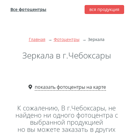
Все фотоцентры
вся продукция
города
Печать фотографий
Фотокниги
Главная
Фотоцентры
Зеркала
Широкоформатная
печать
Зеркала в г.Чебоксары
Фото на холсте с
подрамником
Фото на пенокартоне
показать фотоцентры на карте
Модульные картины
Мультипанно
Фото на холсте без
К сожалению, В г.Чебоксары, не
подрамника
найдено ни одного фотоцентра с
выбранной продукцией
Фотоколлаж
Фотобокс
но вы можете заказать в других
Дибонд