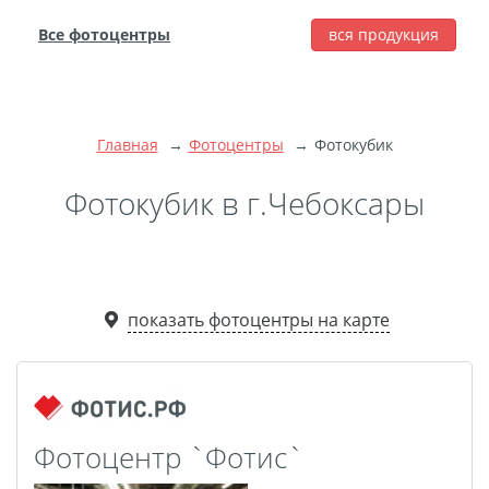
Все фотоцентры
вся продукция
города
Печать фотографий
Фотокниги
Главная
Фотоцентры
Фотокубик
Широкоформатная
печать
Фотокубик в г.Чебоксары
Фото на холсте с
подрамником
Фото на пенокартоне
показать фотоцентры на карте
Модульные картины
Мультипанно
Фото на холсте без
подрамника
Фотоколлаж
Фотобокс
Фотоцентр `Фотис`
Дибонд