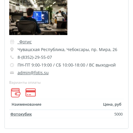
Пластификация
Фотопостер
Печать на
самоклеящемся виниле
Фото на стекле и
_Фотис
акриле
Чувашская Республика
,
Чебоксары
,
пр. Мира, 26
Печать на баннере
8-(8352)-29-55-07
ПН-ПТ 9:00-19:00 / СБ 10:00-18:00 / ВС выходной
Фотообои
Трафареты
admin@fotis.su
Печать на прозрачной
Варианты оплаты
пленке
Рекламные конструкции
Напольная графика
Наименование
Цена, руб
Широкоформатное
Фотокубик
5000
ламинирование
Изготовление баннеров