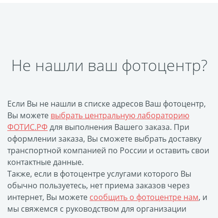
Оформление картин
Накатка Фото на ХДФ
Фото в алюминиевом
багете
Не нашли ваш фотоцентр?
Холст на пенокартоне
Фоторама с магнитами
Холст на ДВП
Латексная печать
Если Вы не нашли в списке адресов Ваш фотоцентр,
Вы можете
выбрать центральную лабораторию
Фотопечать на
ФОТИС.РФ
для выполнения Вашего заказа. При
пластике
оформлении заказа, Вы сможете выбрать доставку
Картины на досках
транспортной компанией по России и оставить свои
Фотопечать на дереве
контактные данные.
Самоклеящийся винил
Также, если в фотоцентре услугами которого Вы
обычно пользуетесь, нет приема заказов через
Печать выкроек
интернет, Вы можете
сообщить о фотоцентре нам
, и
Холст на конкурс
мы свяжемся с руководством для организации
Фотопечать больших