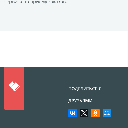
сервиса по приему заказов.
размеров
Портреты в стиле
Картины на холсте
Печать чертежей
Холст настольный с
мольбертом
Roll up
Фото на холсте с карт.
осн. УФ
Пресс-воллы
ПОДЕЛИТЬСЯ С
Флип-Флоп портрет
Фото на металле
ДРУЗЬЯМИ
Печать наклеек
Печать на ПВХ пластике
Фотопазл