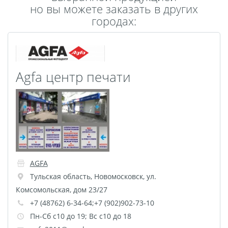
но вы можете заказать в других
Пластификация
городах:
Фотопостер
Печать на
самоклеящемся виниле
Фото на стекле и
Agfa центр печати
акриле
Печать на баннере
Фотообои
Трафареты
Печать на прозрачной
пленке
Рекламные конструкции
AGFA
Напольная графика
Тульская область
,
Новомосковск
,
ул.
Широкоформатное
Комсомольская, дом 23/27
ламинирование
+7 (48762) 6-34-64;+7 (902)902-73-10
Изготовление баннеров
Пн-Сб с10 до 19; Вс с10 до 18