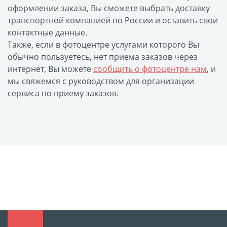
оформлении заказа, Вы сможете выбрать доставку
размеров
транспортной компанией по России и оставить свои
Портреты в стиле
контактные данные.
Картины на холсте
Также, если в фотоцентре услугами которого Вы
Печать чертежей
обычно пользуетесь, нет приема заказов через
интернет, Вы можете
сообщить о фотоцентре нам
, и
Холст настольный с
мы свяжемся с руководством для организации
мольбертом
сервиса по приему заказов.
Roll up
Фото на холсте с карт.
осн. УФ
Пресс-воллы
Флип-Флоп портрет
Фото на металле
Печать наклеек
Печать на ПВХ пластике
Фотопазл