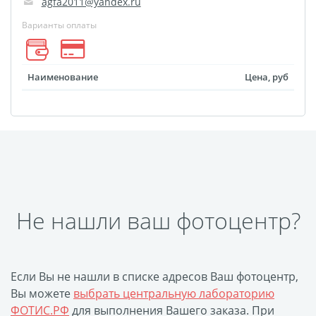
agfa2011@yandex.ru
Оформление картин
Накатка Фото на ХДФ
Варианты оплаты
Фото в алюминиевом
багете
Наименование
Цена, руб
Холст на пенокартоне
Фоторама с магнитами
Холст на ДВП
Латексная печать
Фотопечать на
пластике
Картины на досках
Не нашли ваш фотоцентр?
Фотопечать на дереве
Самоклеящийся винил
Печать выкроек
Если Вы не нашли в списке адресов Ваш фотоцентр,
Холст на конкурс
Вы можете
выбрать центральную лабораторию
ФОТИС.РФ
для выполнения Вашего заказа. При
Фотопечать больших