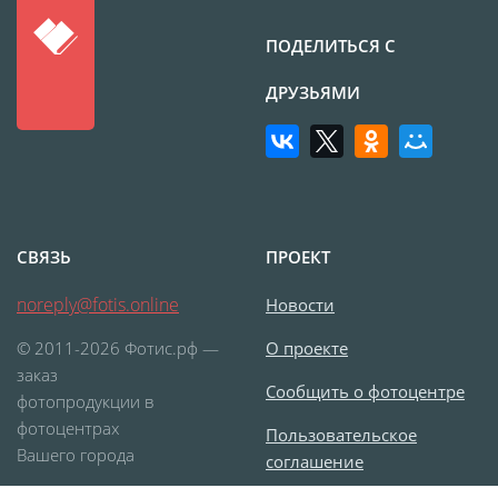
Печать на CD/DVD
Металлическая
ПОДЕЛИТЬСЯ С
пластина
ДРУЗЬЯМИ
Фото на медали
Коврик для мыши
Фото на брелках
Фото на часах
Фото на подушке
СВЯЗЬ
ПРОЕКТ
Фото на галстуке
Фото на фартуке
noreply@fotis.online
Новости
Фото на сумке
© 2011-2026 Фотис.рф —
О проекте
Фотомагниты
заказ
Сообщить о фотоцентре
Фото на тарелке
фотопродукции в
фотоцентрах
Фото на кружках
Пользовательское
Вашего города
соглашение
Фото на футболках
Фото на бейсболке