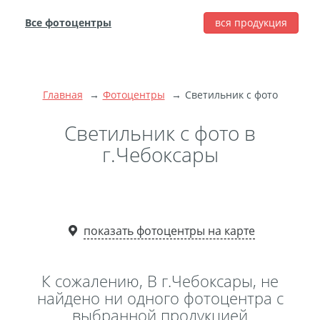
Все фотоцентры
вся продукция
города
Печать фотографий
Фотокниги
Главная
Фотоцентры
Светильник с фото
Широкоформатная
печать
Светильник с фото в
Фото на холсте с
г.Чебоксары
подрамником
Фото на пенокартоне
Модульные картины
Мультипанно
показать фотоцентры на карте
Фото на холсте без
подрамника
К сожалению, В г.Чебоксары, не
Фотоколлаж
Фотобокс
найдено ни одного фотоцентра с
выбранной продукцией
Дибонд