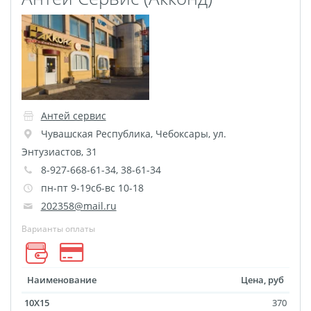
Печать на CD/DVD
Металлическая
пластина
Фото на медали
Коврик для мыши
Фото на брелках
Антей сервис
Фото на часах
Чувашская Республика
,
Чебоксары
,
ул.
Фото на подушке
Энтузиастов, 31
Фото на галстуке
8-927-668-61-34, 38-61-34
Фото на фартуке
пн-пт 9-19сб-вс 10-18
202358@mail.ru
Фото на сумке
Фотомагниты
Варианты оплаты
Фото на тарелке
Фото на кружках
Наименование
Цена, руб
Фото на футболках
10X15
370
Фото на бейсболке