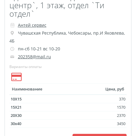
Оживающий магнит
центр`, 1 этаж, отдел `Ти
отдел`
Оживающий холст
Оживающая кружка
Антей сервис
Оживающий брелок
Чувашская Республика
,
Чебоксары
,
пр.И Яковлева,
Оживающая подушка
4Б
Оживающая детская
пн-сб 10-21 вс 10-20
метрика
202358@mail.ru
Оживающая открытка
Варианты оплаты
Оживающий
фотоколлаж
Наименование
Цена, руб
Оживающий
бессмертный полк
10X15
370
15X21
1570
Оживающие грамоты
20X30
2370
Оживающий пазл
30x40
3450
Оживающий фотокубик
Оживающая тарелка