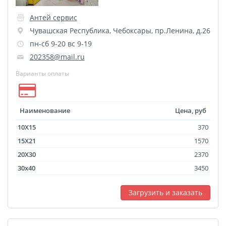
Наклейки для
маркетплейсов
Антей сервис
Лазерная гравировка
Чувашская Республика
,
Чебоксары
,
пр.Ленина, д.26
пн-сб 9-20 вс 9-19
Подарочные
202358@mail.ru
сертификаты
3D-стикеры
Варианты оплаты
Металлические
таблички
Наименование
Цена, руб
Фотокарточки в стиле
10X15
370
Инстакс
15X21
1570
Таблички и указатели
20X30
2370
Пресс-воллы
Бланки
30x40
3450
Фото на украшениях
Сувениры Новый год
Загрузить и заказать
Фотокарточки в стиле
Полароид