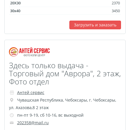
20X30
2370
Наградные ленты
30x40
3450
Фоторамки
Фотообложка для
Загрузить и заказать
студенческого
Фотообложка для
свидетельства
Фототетради и
Здесь только выдача -
блокноты
Торговый дом "Аврора", 2 этаж,
Портфолио
Фото отдел
Замки с фотографией
Зажигалки
Антей сервис
Украшение подвеска
Чувашская Республика
,
Чебоксары
,
г. Чебоксары,
Латексная печать
ул. Ахазова,8 2 этаж
Листовки и флаеры
пн-пт 9-19, сб 10-16, вс выходной
Буклеты
202358@mail.ru