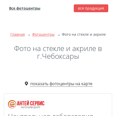
Все фотоцентры
вся продукция
города
Печать фотографий
Фотокниги
Главная
Фотоцентры
Фото на стекле и акриле
Широкоформатная
печать
Фото на стекле и акриле в
Фото на холсте с
г.Чебоксары
подрамником
Фото на пенокартоне
Модульные картины
Мультипанно
показать фотоцентры на карте
Фото на холсте без
подрамника
Фотоколлаж
Фотобокс
Дибонд