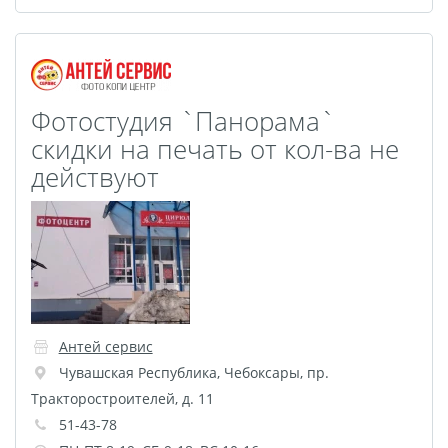
Листовая печать
Плакат мечты
Фотогравировка
Табличка Instagram
Фотостудия `Панорама`
Детская метрика
скидки на печать от кол-ва не
Валентинки
действуют
Коробки для кружек
Коробки для тарелок
Коробки для футболок
Коробки для пазлов
Сумки подарочные
Фото на дереве
Антей сервис
Светильник с фото
Чувашская Республика
,
Чебоксары
,
пр.
Косметичка
Тракторостроителей, д. 11
Детские футболки
51-43-78
Этикетки на бутылку