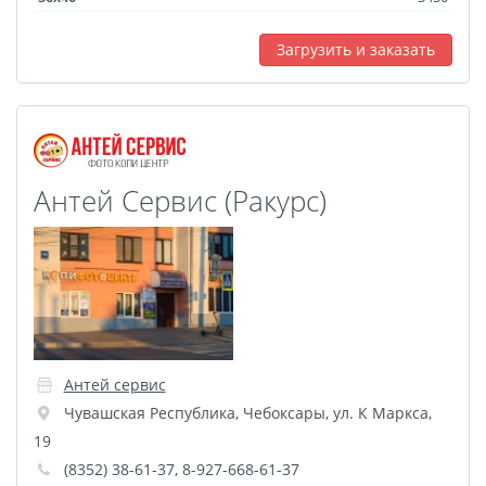
Оформление картин
Накатка Фото на ХДФ
Загрузить и заказать
Фото в алюминиевом
багете
Холст на пенокартоне
Фоторама с магнитами
Антей Сервис (Ракурс)
Холст на ДВП
Латексная печать
Фотопечать на
пластике
Картины на досках
Фотопечать на дереве
Самоклеящийся винил
Антей сервис
Чувашская Республика
,
Чебоксары
,
ул. К Маркса,
Печать выкроек
19
Холст на конкурс
(8352) 38-61-37, 8-927-668-61-37
Фотопечать больших