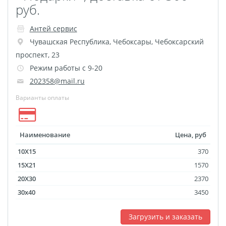
руб.
Выпускные виньетки
Рамки
Багет
Антей сервис
Портрет ветерана
Чувашская Республика
,
Чебоксары
,
Чебоксарский
Бокс для карточек
проспект, 23
Инстамагнит
Трюмо
Режим работы с 9-20
202358@mail.ru
Для животных
Фото на медальнице
Варианты оплаты
Коробки и пакеты
(упаковка)
Наименование
Цена, руб
Вышивка на бейсболке
10X15
370
Воздушные шары
15X21
1570
Портсигар
Портмоне
20X30
2370
Расписание уроков
30x40
3450
Фотокубик
Печать файлов
Загрузить и заказать