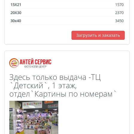
Оживающая трек
15X21
1570
пластинка
20X30
2370
30x40
3450
Фреймы в фоторамках
Постеры с дизайном
Загрузить и заказать
Ламинирование
Фотострипы
Фотокарточки в стиле
Инстаграм
Гекса История
Здесь только выдача -ТЦ
Календарь на холсте
`Детский`, 1 этаж,
Новогодние мешки для
отдел`Картины по номерам`
подарков
Школьный дневник
Сшивка документов
Бейджи