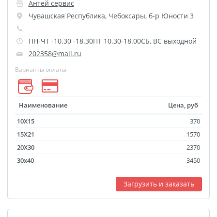
Антей сервис
Фотоколлаж
Визитки
Чувашская Республика
,
Чебоксары
,
б-р Юности 3
Календарь перекидной
Календарь настольный
ПН-ЧТ -10.30 -18.30ПТ 10.30-18.00СБ, ВС выходной
домик
202358@mail.ru
Календари настенные с
Варианты оплаты
блоком
Елочный шарик
(новогод. игрушки)
Наименование
Цена, руб
Календарь карманный
10X15
370
Письмо от Деда Мороза
15X21
1570
Таблички на
20X30
2370
автомобиль
30x40
3450
Номер на коляску
Загрузить и заказать
Конверты
Пластиковые карты
Флаги