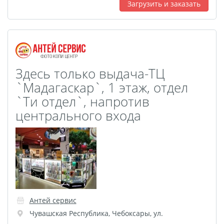
Загрузить и заказать
Оживающий дневник
Фото на документы
онлайн
Раскраски
Здесь только выдача-ТЦ
Печать документов
`Мадагаскар`, 1 этаж, отдел
Печати, штампы и
`Tи отдел`, напротив
факсимиле В РАЗ
центрального входа
Печать чертежей
Круглые стикеры
Прямоугольные
стикеры
Фигурные стикеры
Стикерпаки
Оживающий торт
Антей сервис
Чувашская Республика
,
Чебоксары
,
ул.
Загрузка видео для AR