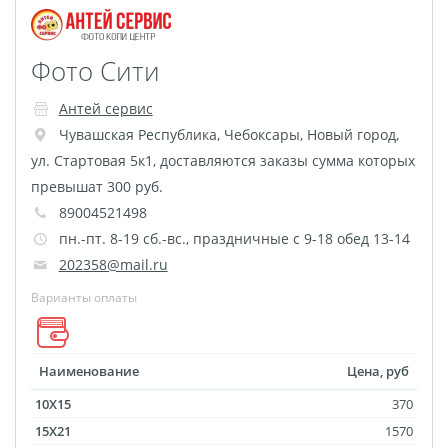
Футляр для CD/DVD
Костеры
Зеркала
Фото Сити
Фотокамни
Антей сервис
Фотооткрытка
Чувашская Республика
,
Чебоксары
,
Новый город,
Грамоты и дипломы
ул. Стартовая 5к1, доставляются заказы сумма которых
Прикольные принты
превышат 300 руб.
Фотокристаллы
89004521498
УФ печать на чехлах
пн.-пт. 8-19 сб.-вс., праздничные с 9-18 обед 13-14
Открытки и
202358@mail.ru
приглашения
Варианты оплаты
Рамки и шары водяные
Фотокарточки
Наименование
Цена, руб
Домовые таблички
Наклейки и стикеры
10X15
370
15X21
1570
Альбом брелок