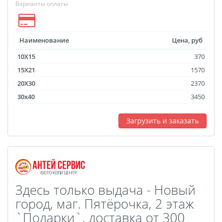
Брошюры и каталоги
Варианты оплаты
Меню для баров и
ресторанов
Наименование
Цена, руб
Плакаты и постеры
10X15
370
Печать на баннере,
15X21
1570
сетке
20X30
2370
Печать на пленке,
30x40
3450
наклейки
Печать на бэклите
Загрузить и заказать
Печать на холсте
Оформление картин
Папки
Печать подарочных
Здесь только выдача - Новый
сертификатов
город, маг. Пятёрочка, 2 этаж
Холст-Декор на
`Подарки`, доставка от 300
подрамнике