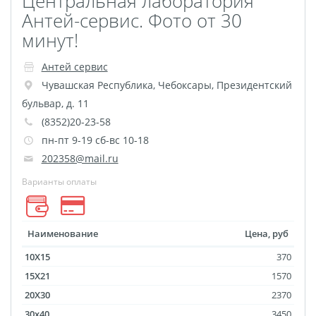
Центральная лаборатория
Пластификация
Антей-сервис. Фото от 30
Фотопостер
минут!
Печать на
Антей сервис
самоклеящемся виниле
Чувашская Республика
,
Чебоксары
,
Президентский
Фото на стекле и
бульвар, д. 11
акриле
(8352)20-23-58
Печать на баннере
пн-пт 9-19 сб-вс 10-18
Фотообои
Трафареты
202358@mail.ru
Печать на прозрачной
Варианты оплаты
пленке
Рекламные конструкции
Наименование
Цена, руб
Напольная графика
10X15
370
Широкоформатное
15X21
1570
ламинирование
20X30
2370
Изготовление баннеров
30x40
3450