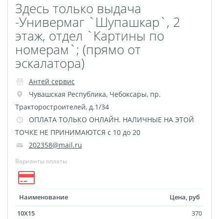
Здесь только выдача
Оживающие визитки
-Универмаг `Шупашкар`, 2
Календарь отрывной
этаж, отдел `Картины по
оживающий
номерам`; (прямо от
Фотокнига 56
эскалатора)
Spotify Glass
Антей сервис
ДЕМО ДЕМО
Чувашская Республика
,
Чебоксары
,
пр.
Рекламные конструкции
Тракторостроителей, д.1/34
Обложки для авто
ОПЛАТА ТОЛЬКО ОНЛАЙН. НАЛИЧНЫЕ НА ЭТОЙ
документов
ТОЧКЕ НЕ ПРИНИМАЮТСЯ с 10 до 20
Дизайн фотокниг
202358@mail.ru
Фото на носках
Варианты оплаты
Таблички на дверь
Сертификат
вакцинации
Наименование
Цена, руб
Фото на толстовках
10X15
370