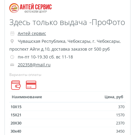
Игрушки с фото
DTF-печать
Здесь только выдача -ПроФото
Гирлянды с фото
Календарь магнитный
Антей сервис
Термокружки
Термосы
Чувашская Республика
,
Чебоксары
,
г. Чебоксары,
Грамоты
Дипломы
проспект Айги д.10, доставка заказов от 500 руб
пн-пт 10-19.30 сб. вс 11-18
Благодарности
202358@mail.ru
Листовки
Флаеры
Варианты оплаты
Сертификаты
Наименование
Цена, руб
10X15
370
15X21
1570
20X30
2370
30x40
3450