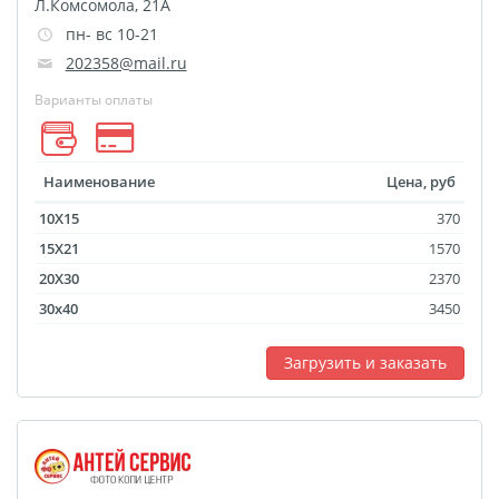
Л.Комсомола, 21А
Майки с символикой
пн- вс 10-21
Беларусь
202358@mail.ru
TEST
Варианты оплаты
Фото на холсте с
подрамником
Картины на холсте
Наименование
Цена, руб
Оживающее письмо от
10X15
370
деда Мороза
15X21
1570
Елочный шар с
20X30
2370
оживающей фотограф
30x40
3450
Оживающие
Загрузить и заказать
подарочные наборы
Календарь плакат
оживающий
Календарь перекидной
оживающий