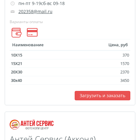
пн-пт 9-19сб-вс 09-18
размеров
202358@mail.ru
Портреты в стиле
Варианты оплаты
Картины на холсте
Печать чертежей
Холст настольный с
Наименование
Цена, руб
мольбертом
10X15
370
Roll up
15X21
1570
Фото на холсте с карт.
20X30
2370
осн. УФ
30x40
3450
Пресс-воллы
Загрузить и заказать
Флип-Флоп портрет
Фото на металле
Печать наклеек
Печать на ПВХ пластике
Фотопазл
Антей Сервис (Акконд)