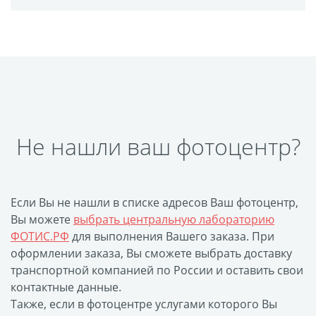
Печать на CD/DVD
Металлическая
пластина
Фото на медали
Коврик для мыши
Фото на брелках
Фото на часах
Не нашли ваш фотоцентр?
Фото на подушке
Фото на галстуке
Фото на фартуке
Если Вы не нашли в списке адресов Ваш фотоцентр,
Фото на сумке
Вы можете
выбрать центральную лабораторию
Фотомагниты
ФОТИС.РФ
для выполнения Вашего заказа. При
Фото на тарелке
оформлении заказа, Вы сможете выбрать доставку
транспортной компанией по России и оставить свои
Фото на кружках
контактные данные.
Фото на футболках
Также, если в фотоцентре услугами которого Вы
Фото на бейсболке