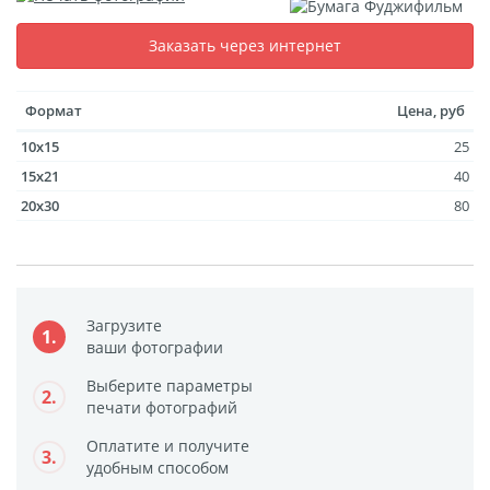
размеров
Заказать через интернет
Портреты в стиле
Картины на холсте
Формат
Цена, руб
Печать чертежей
10x15
25
Холст настольный с
15x21
40
мольбертом
20x30
80
Roll up
Фото на холсте с карт.
осн. УФ
Пресс-воллы
Загрузите
1.
Флип-Флоп портрет
ваши фотографии
Фото на металле
Выберите параметры
2.
Печать наклеек
печати фотографий
Печать на ПВХ пластике
Оплатите и получите
3.
Фотопазл
удобным способом