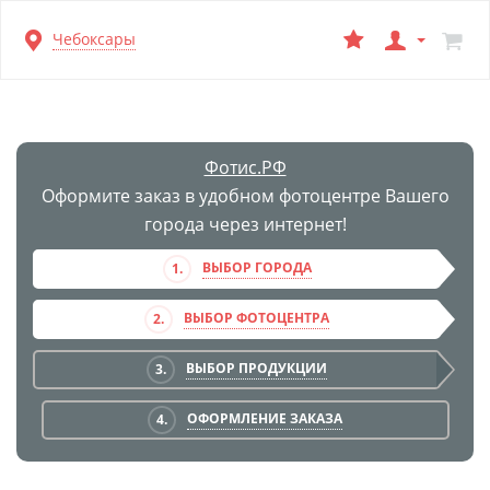
Перейти
Чебоксары
к
основной
информации
Фотис.РФ
Оформите заказ в удобном фотоцентре Вашего
города через интернет!
ВЫБОР ГОРОДА
1.
ВЫБОР ФОТОЦЕНТРА
2.
ВЫБОР ПРОДУКЦИИ
3.
ОФОРМЛЕНИЕ ЗАКАЗА
4.