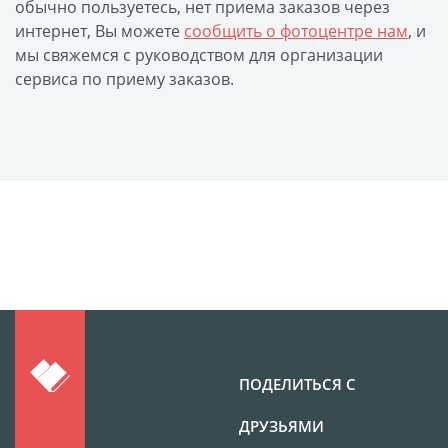
обычно пользуетесь, нет приема заказов через
Фото на чехле телефона
интернет, Вы можете
сообщить о фотоцентре нам
, и
мы свяжемся с руководством для организации
Фото на значке
сервиса по приему заказов.
Фотосъемка в студии
Сланцы
Бессмертный полк
Ритуальная керамика
Полотенце с именем
Обложка для
документов
Брелок Госномер
Кухонные
принадлежности
Фото на стеклянной
ПОДЕЛИТЬСЯ С
рамке
ДРУЗЬЯМИ
Календарь-плакат