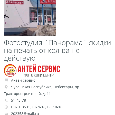
Пластификация
Фотопостер
Печать на
самоклеящемся виниле
Фото на стекле и
Фотостудия `Панорама` скидки
акриле
на печать от кол-ва не
Печать на баннере
действуют
Фотообои
Трафареты
Печать на прозрачной
пленке
Рекламные конструкции
Антей сервис
Напольная графика
Чувашская Республика
,
Чебоксары
,
пр.
Тракторостроителей, д. 11
Широкоформатное
51-43-78
ламинирование
ПН-ПТ 8-19, СБ 9-18, ВС 10-16
Изготовление баннеров
202358@mail.ru