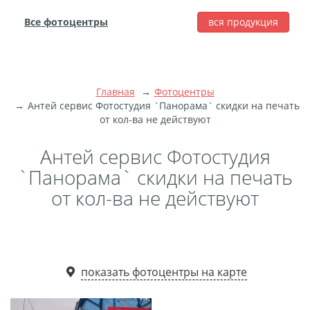
Все фотоцентры
вся продукция
города
Печать фотографий
Фотокниги
Главная
Фотоцентры
Широкоформатная
Антей сервис Фотостудия `Панорама` скидки на печать
от кол-ва не действуют
печать
Фото на холсте с
Антей сервис Фотостудия
подрамником
`Панорама` скидки на печать
Фото на пенокартоне
от кол-ва не действуют
Модульные картины
Мультипанно
Фото на холсте без
подрамника
показать фотоцентры на карте
Фотоколлаж
Фотобокс
Дибонд