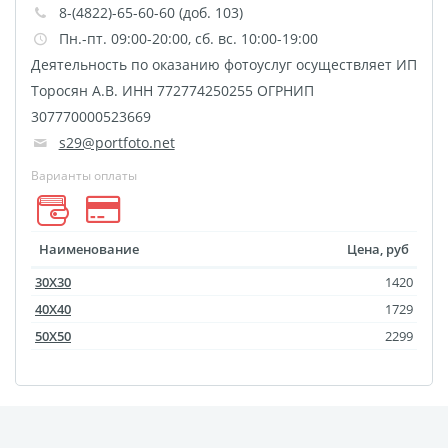
8-(4822)-65-60-60 (доб. 103)
Фото на чехле телефона
Пн.-пт. 09:00-20:00, сб. вс. 10:00-19:00
Фото на значке
Деятельность по оказанию фотоуслуг осуществляет ИП
Фотосъемка в студии
Торосян А.В. ИНН 772774250255 ОГРНИП
Сланцы
307770000523669
Бессмертный полк
s29@portfoto.net
Ритуальная керамика
Варианты оплаты
Полотенце с именем
Обложка для
Наименование
Цена, руб
документов
30Х30
1420
Брелок Госномер
40Х40
1729
Кухонные
50Х50
2299
принадлежности
Фото на стеклянной
рамке
Календарь-плакат