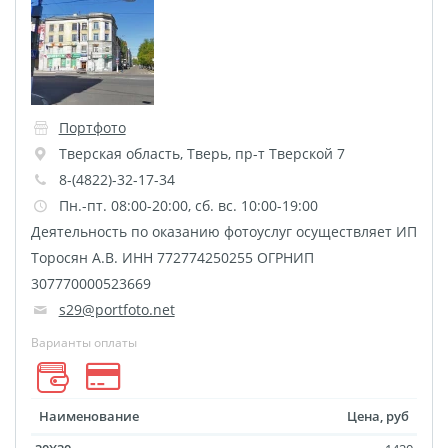
размеров
Портреты в стиле
Картины на холсте
Печать чертежей
Портфото
Холст настольный с
Тверская область
,
Тверь
,
пр-т Тверской 7
мольбертом
8-(4822)-32-17-34
Roll up
Пн.-пт. 08:00-20:00, сб. вс. 10:00-19:00
Фото на холсте с карт.
Деятельность по оказанию фотоуслуг осуществляет ИП
осн. УФ
Торосян А.В. ИНН 772774250255 ОГРНИП
Пресс-воллы
307770000523669
s29@portfoto.net
Флип-Флоп портрет
Фото на металле
Варианты оплаты
Печать наклеек
Печать на ПВХ пластике
Наименование
Цена, руб
Фотопазл