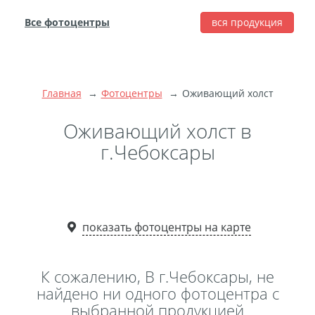
Все фотоцентры
вся продукция
города
Печать фотографий
Фотокниги
Главная
Фотоцентры
Оживающий холст
Широкоформатная
печать
Оживающий холст в
Фото на холсте с
г.Чебоксары
подрамником
Фото на пенокартоне
Модульные картины
Мультипанно
показать фотоцентры на карте
Фото на холсте без
подрамника
К сожалению, В г.Чебоксары, не
Фотоколлаж
Фотобокс
найдено ни одного фотоцентра с
выбранной продукцией
Дибонд