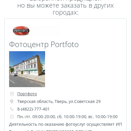
но вы можете заказать в других
Пластификация
городах:
Фотопостер
Печать на
самоклеящемся виниле
Фото на стекле и
Фотоцентр Portfoto
акриле
Печать на баннере
Фотообои
Трафареты
Печать на прозрачной
пленке
Рекламные конструкции
Портфото
Напольная графика
Тверская область
,
Тверь
,
ул.Советская 29
Широкоформатное
8-(4822)-777-401
ламинирование
Пн.-пт. 09:00-20:00, сб. 10:00-19:00, вс. 10:00-19:00
Деятельность по оказанию фотоуслуг осуществляет ИП
Изготовление баннеров