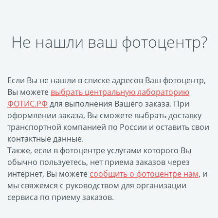
Фотоколлаж
Визитки
Календарь перекидной
Календарь настольный
Не нашли ваш фотоцентр?
домик
Календари настенные с
блоком
Если Вы не нашли в списке адресов Ваш фотоцентр,
Елочный шарик
Вы можете
выбрать центральную лабораторию
ФОТИС.РФ
для выполнения Вашего заказа. При
(новогод. игрушки)
оформлении заказа, Вы сможете выбрать доставку
Календарь карманный
транспортной компанией по России и оставить свои
Письмо от Деда Мороза
контактные данные.
Таблички на
Также, если в фотоцентре услугами которого Вы
автомобиль
обычно пользуетесь, нет приема заказов через
интернет, Вы можете
сообщить о фотоцентре нам
, и
Номер на коляску
мы свяжемся с руководством для организации
Конверты
сервиса по приему заказов.
Пластиковые карты
Флаги