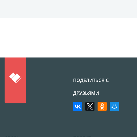
Футляр для CD/DVD
Костеры
Зеркала
Фотокамни
Фотооткрытка
Грамоты и дипломы
Прикольные принты
Фотокристаллы
УФ печать на чехлах
Открытки и
ПОДЕЛИТЬСЯ С
приглашения
ДРУЗЬЯМИ
Рамки и шары водяные
Фотокарточки
Домовые таблички
Наклейки и стикеры
Альбом брелок